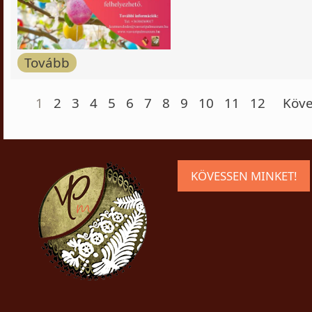
Tovább
1
2
3
4
5
6
7
8
9
10
11
12
Köve
KÖVESSEN MINKET!