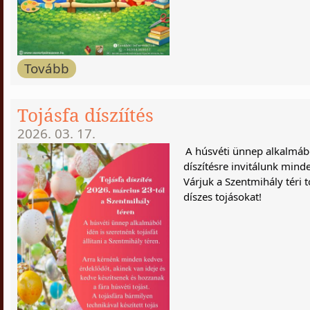
Tovább
Tojásfa díszíítés
2026. 03. 17.
A húsvéti ünnep alkalmábó
díszítésre invitálunk mind
Várjuk a Szentmihály téri t
díszes tojásokat!