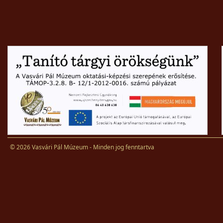
© 2026 Vasvári Pál Múzeum - Minden jog fenntartva