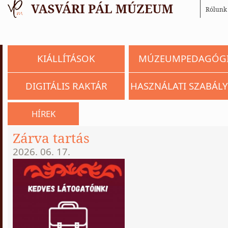
Rólunk
KIÁLLÍTÁSOK
MÚZEUMPEDAGÓG
DIGITÁLIS RAKTÁR
HASZNÁLATI SZABÁLY
HÍREK
Zárva tartás
2026. 06. 17.