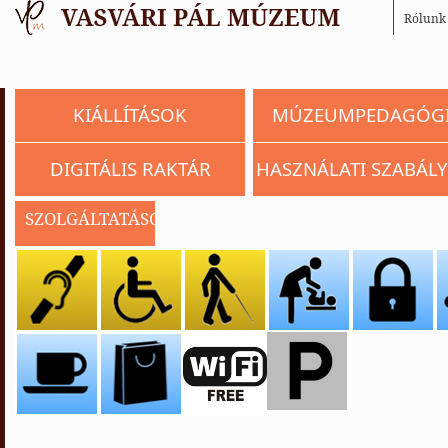
Rólunk
KIÁLLÍTÁSOK
MÚZEUMPEDAGÓG
DIGITÁLIS RAKTÁR
HASZNÁLATI SZABÁLY
SZOLGÁLTATÁSOK