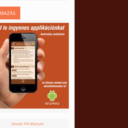
LMAZÁS
Vasvári Pál Múzeum