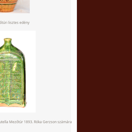
túri lisztes edény
butella Mezőtúr 1893. Róka Gerzson számára