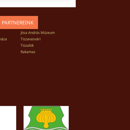
 PARTNEREINK
Jósa András Múzeum
háza
Tiszavasvári
Tiszalök
Rakamaz