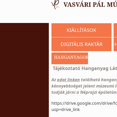
KIÁLLÍTÁSOK
DIGITÁLIS RAKTÁR
HANGANYAGOK
Tájékoztató Hanganyag Lát
Az
adot linken
található hangany
könnyebbséget jelent múzeumi l
tudják járni a Néprajzi épületün
https://drive.google.com/driv
usp=drive_link