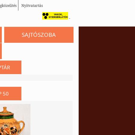
gközelítés
Nyitvatartás
-
SAJTÓSZOBA
PTÁR
P 50