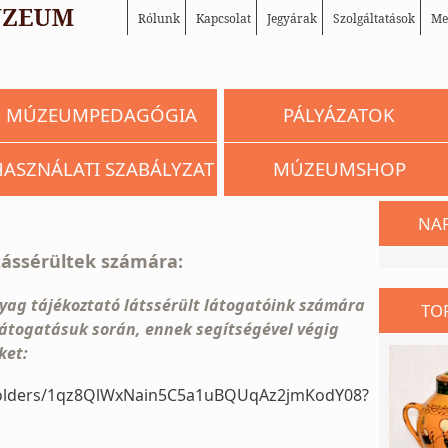
Rólunk
Kapcsolat
Jegyárak
Szolgáltatások
Me
MÚZEUMPEDAGÓGIA
PÁLYÁZATOK
HASZNÁLATI SZABÁLYZAT
MÚZEUMSHOP
NA
ássérültek számára:
ag tájékoztató látssérült látogatóink számára
TO
átogatásuk során, ennek segítségével végig
ket:
e/folders/1qz8QlWxNain5C5a1uBQUqAz2jmKodY08?