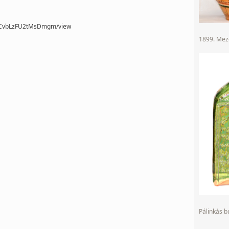
fLrCvbLzFU2tMsDmgm/view
1899. Mező
Pálinkás 