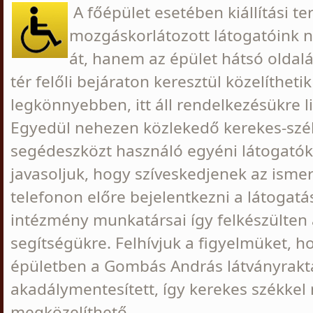
A főépület esetében kiállítási te
mozgáskorlátozott látogatóink 
át, hanem az épület hátsó oldal
tér felőli bejáraton keresztül közelítheti
legkönnyebben, itt áll rendelkezésükre l
Egyedül nehezen közlekedő kerekes-szé
segédeszközt használó egyéni látogató
javasoljuk, hogy szíveskedjenek az ism
telefonon előre bejelentkezni a látogatás
intézmény munkatársai így felkészülten 
segítségükre. Felhívjuk a figyelmüket, ho
épületben a Gombás András látványrak
akadálymentesített, így kerekes székkel
megközelíthető.