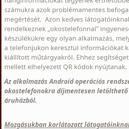
hanginformációkat tegyenek érthetőbbé
számukra azok problémamentes befoga
megértését. Azon kedves látogatóinkna
rendelkeznek „okostelefonnal” ingyenese
készülékükre egy olyan alkalmazás, mel
a telefonjukon keresztül információkat 
kiállított műtárgyakról. Ehhez segítsége
mellett elhelyezett QR kódok nyújtanak.
Az alkalmazás Android operációs rendsz
okostelefonokra díjmentesen letölthető
áruházból.
Mozgásukban korlátozott látogatóinkna