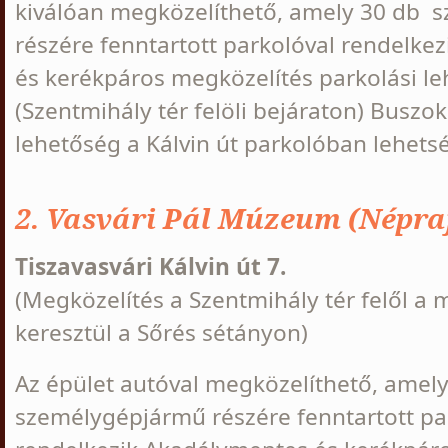
kiválóan megközelíthető, amely 30 db 
részére fenntartott parkolóval rendelke
és kerékpáros megközelítés parkolási l
(Szentmihály tér felöli bejáraton) Buszok
lehetőség a Kálvin út parkolóban lehets
2. Vasvári Pál Múzeum (Népraj
Tiszavasvári Kálvin út 7.
(Megközelítés a Szentmihály tér felől 
keresztül a Sőrés sétányon)
Az épület autóval megközelíthető, amel
személygépjármű részére fenntartott pa