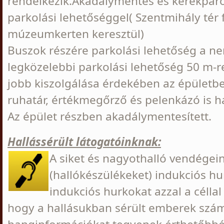
rendelkezik.Akadálymentes és kerékpár
parkolási lehetőséggel( Szentmihály tér f
múzeumkerten keresztül)
Buszok részére parkolási lehetőség a ne
legközelebbi parkolási lehetőség 50 m-r
jobb kiszolgálása érdekében az épületb
ruhatár, értékmegőrző és pelenkázó is h
Az épület részben akadálymentesített.
Hallássérült látogatóinknak:
A siket és nagyothalló vendégei
(hallókészülékeket) indukciós hu
indukciós hurkokat azzal a céllal 
hogy a hallásukban sérült emberek szá