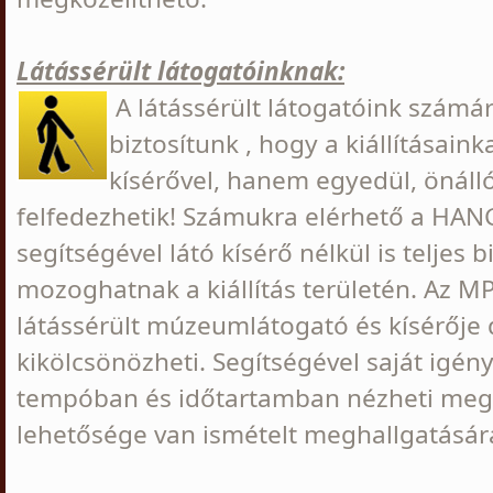
Látássérült látogatóinknak:
A látássérült látogatóink számá
biztosítunk , hogy a kiállításain
kísérővel, hanem egyedül, önálló
felfedezhetik! Számukra elérhető a HA
segítségével látó kísérő nélkül is teljes 
mozoghatnak a kiállítás területén. Az M
látássérült múzeumlátogató és kísérője
kikölcsönözheti. Segítségével saját igé
tempóban és időtartamban nézheti meg a 
lehetősége van ismételt meghallgatására