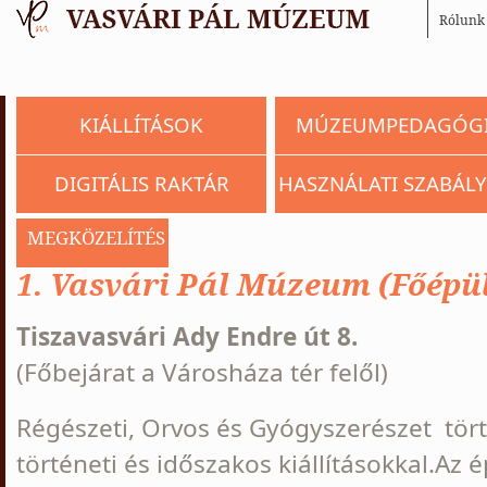
Rólunk
KIÁLLÍTÁSOK
MÚZEUMPEDAGÓG
DIGITÁLIS RAKTÁR
HASZNÁLATI SZABÁLY
MEGKÖZELÍTÉS
1. Vasvári Pál Múzeum (Főépül
Tiszavasvári Ady Endre út 8.
(Főbejárat a Városháza tér felől)
Régészeti, Orvos és Gyógyszerészet tört
történeti és időszakos kiállításokkal.Az 