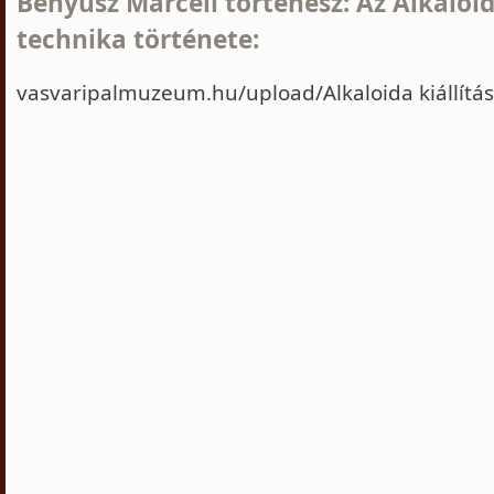
Benyusz Marcell történész: Az Alkaloid
technika története:
vasvaripalmuzeum.hu/upload/Alkaloida kiállítás