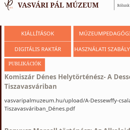
Rólunk
KIÁLLÍTÁSOK
MÚZEUMPEDAGÓG
DIGITÁLIS RAKTÁR
HASZNÁLATI SZABÁLY
PUBLIKÁCIÓK
Komiszár Dénes Helytörténész- A Dess
Tiszavasváriban
vasvaripalmuzeum.hu/upload/A-Dessewffy-csal
Tiszavasváriban_Dénes.pdf