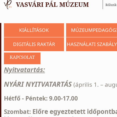
Rólunk
KIÁLLÍTÁSOK
MÚZEUMPEDAGÓG
DIGITÁLIS RAKTÁR
HASZNÁLATI SZABÁLY
KAPCSOLAT
Nyitvatartás:
NYÁRI NYITVATARTÁS
(április 1. – aug
Hétfő - Péntek: 9.00-17.00
Előre egyeztetett időpont
Szombat: