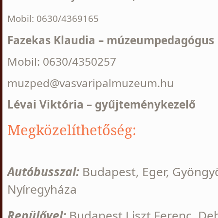
Mobil: 0630/4369165
Fazekas Klaudia – múzeumpedagógus
Mobil: 0630/4350257
muzped@vasvaripalmuzeum.hu
Lévai Viktória – gyűjteménykezelő
Megközelíthetőség:
Autóbusszal:
Budapest, Eger, Gyöngyö
Nyíregyháza
Repülővel:
Budapest Liszt Ferenc, De