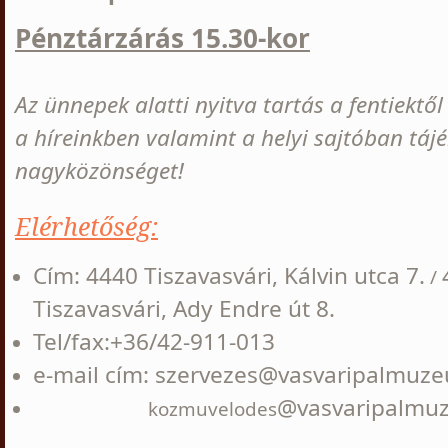
Pénztárzárás 15.30-kor
Az ünnepek alatti nyitva tartás a fentiektől e
a híreinkben valamint a helyi sajtóban táj
nagyközönséget!
Elérhetőség:
Cím: 4440 Tiszavasvári, Kálvin utca 7.
/
Tiszavasvári, Ady Endre út 8.
Tel/fax:+36/42-911-013
e-mail cím: szervezes@vasvaripalmuz
@vasvaripalm
kozmuvelodes