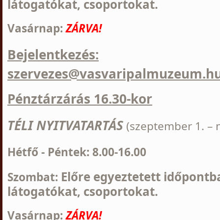
látogatókat, csoportokat.
Vasárnap:
Z
ÁRVA!
Bejelentkezés:
szervezes@vasvaripalmuzeum.h
Pénztárzárás 16.30-kor
TÉLI NYITVATARTÁS
(szeptember 1. – m
Hétfő - Péntek: 8.00-16.00
Előre egyeztetett időpont
Szombat:
látogatókat, csoportokat.
Vasárnap:
Z
ÁRVA!