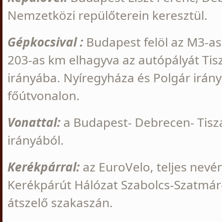
Nemzetközi repülőterein keresztül.
Gépkocsival :
Budapest felöl az M3-as
203-as km elhagyva az autópályát Tis
irányába. Nyíregyháza és Polgár irán
főútvonalon.
Vonattal:
a Budapest- Debrecen- Tisz
irányából.
Kerékpárral:
az EuroVelo, teljes nevé
Kerékpárút Hálózat Szabolcs-Szatmá
átszelő szakaszán.