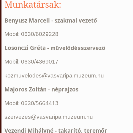
Munkatársak:
Benyusz Marcell - szakmai vezető
Mobil: 0630/6029228
Losonczi Gréta -
művelődésszervező
Mobil: 0630/4369017
kozmuvelodes@vasvaripalmuzeum.hu
Majoros Zoltán - néprajzos
5664413
Mobil: 0630/
szervezes@vasvaripalmuzeum.hu
Vezendi Mihályné - takarító, teremőr