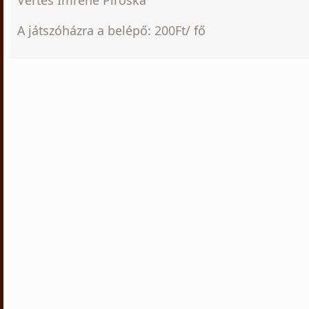
Vértes Imréné Piroska
A játszóházra a belépő: 200Ft/ fő