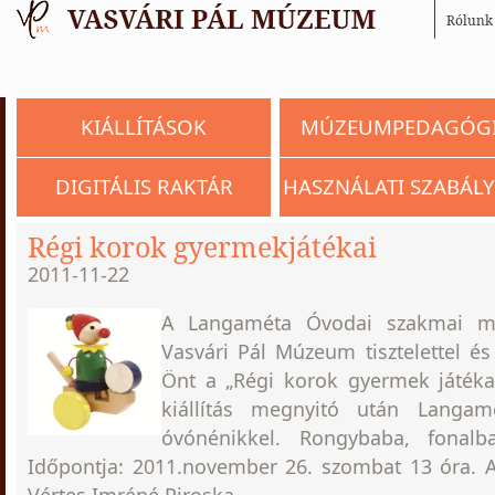
Rólunk
KIÁLLÍTÁSOK
MÚZEUMPEDAGÓG
DIGITÁLIS RAKTÁR
HASZNÁLATI SZABÁLY
Régi korok gyermekjátékai
2011-11-22
A Langaméta Óvodai szakmai m
Vasvári Pál Múzeum tisztelettel és
Önt a „Régi korok gyermek játékai”
kiállítás megnyitó után Langam
óvónénikkel. Rongybaba, fonalbab
Időpontja: 2011.november 26. szombat 13 óra. A 