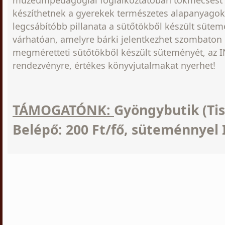
múzeumpedagógiai foglalkoztatóban tökmécsest 
készíthetnek a gyerekek természetes alapanyagok
legcsábítóbb pillanata a sütőtökből készült sütem
várhatóan, amelyre bárki jelentkezhet szombaton 
megméretteti sütőtökből készült süteményét, az 
rendezvényre, értékes könyvjutalmakat nyerhet!
TÁMOGATÓNK:
Gyöngybutik (Tis
Belépő: 200 Ft/fő, süteménnyel