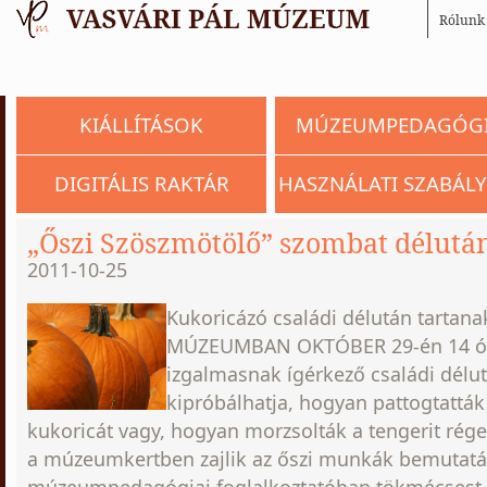
Rólunk
KIÁLLÍTÁSOK
MÚZEUMPEDAGÓG
DIGITÁLIS RAKTÁR
HASZNÁLATI SZABÁLY
„Őszi Szöszmötölő” szombat délutá
2011-10-25
Kukoricázó családi délután tartana
MÚZEUMBAN OKTÓBER 29-én 14 órá
izgalmasnak ígérkező családi dél
kipróbálhatja, hogyan
pattogtatták
kukoricát vagy, hogyan morzsolták a tengerit rég
a múzeumkertben zajlik az őszi munkák bemutatá