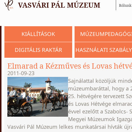
Rólunk
KIÁLLÍTÁSOK
MÚZEUMPEDAGÓG
DIGITÁLIS RAKTÁR
HASZNÁLATI SZABÁLY
Elmarad a Kézműves és Lovas hétv
2011-09-23
Sajnálattal közöljük min
múzeumbaráttal, hogy a 
25. hétvégére tervezett 
és Lovas Hétvége elmarad
évvel ezelőtt a Szabolcs-
Megyei Múzeumok Igazga
Vasvári Pál Múzeum lelkes munkatársai hívták újra