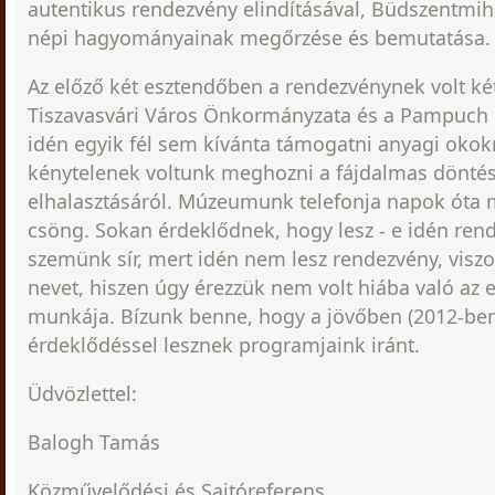
autentikus rendezvény elindításával, Büdszentmihá
népi hagyományainak megőrzése és bemutatása.
Az előző két esztendőben a rendezvénynek volt ké
Tiszavasvári Város Önkormányzata és a Pampuch K
idén egyik fél sem kívánta támogatni anyagi okokr
kénytelenek voltunk meghozni a fájdalmas döntés
elhalasztásáról. Múzeumunk telefonja napok óta 
csöng. Sokan érdeklődnek, hogy lesz - e idén ren
szemünk sír, mert idén nem lesz rendezvény, vis
nevet, hiszen úgy érezzük nem volt hiába való az
munkája. Bízunk benne, hogy a jövőben (2012-ben)
érdeklődéssel lesznek programjaink iránt.
Üdvözlettel:
Balogh Tamás
Közművelődési és Sajtóreferens