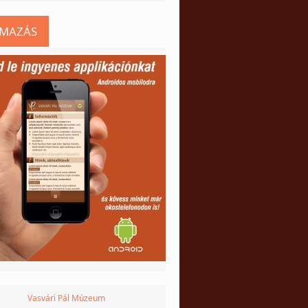
LMAZÁS
Vasvári Pál Múzeum