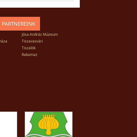
 PARTNEREINK
Jósa András Múzeum
háza
Tiszavasvári
Tiszalök
Rakamaz