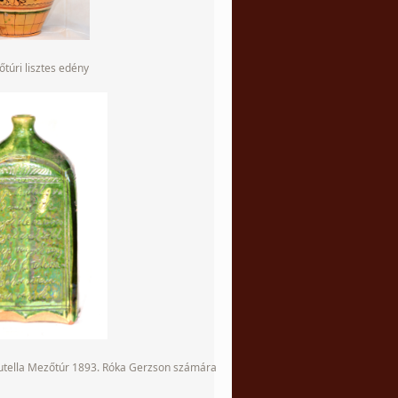
túri lisztes edény
butella Mezőtúr 1893. Róka Gerzson számára