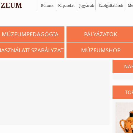
Rólunk
Kapcsolat
Jegyárak
Szolgáltatások
Me
MÚZEUMPEDAGÓGIA
PÁLYÁZATOK
HASZNÁLATI SZABÁLYZAT
MÚZEUMSHOP
NA
TO