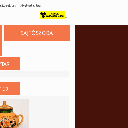
gközelítés
Nyitvatartás
-
SAJTÓSZOBA
PTÁR
P 50