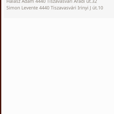
Halász Ádám 4440 Tiszavasvári Aradi út.32
Simon Levente 4440 Tiszavasvári Irinyi J út.10