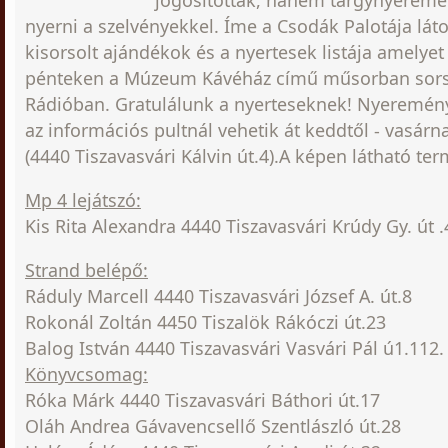
jogosítottak, hanem tárgynyeremén
nyerni a szelvényekkel. Íme a Csodák Palotája láto
kisorsolt ajándékok és a nyertesek listája amelye
pénteken a Múzeum Kávéház című műsorban sorso
Rádióban. Gratulálunk a nyerteseknek! Nyeremé
az információs pultnál vehetik át keddtől - vasárn
(4440 Tiszavasvári Kálvin út.4).A képen látható ter
Mp 4 lejátszó:
Kis Rita Alexandra 4440 Tiszavasvári Krúdy Gy. út .
Strand belépő:
Ráduly Marcell 4440 Tiszavasvári József A. út.8
Rokonál Zoltán 4450 Tiszalök Rákóczi út.23
Balog István 4440 Tiszavasvári Vasvári Pál ú1.112.
Könyvcsomag:
Róka Márk 4440 Tiszavasvári Báthori út.17
Oláh Andrea Gávavencsellő Szentlászló út.28