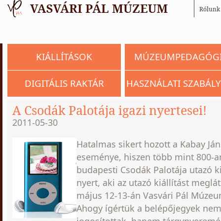
Rólunk
KIÁLLÍTÁSOK
MÚZEUMPEDAGÓG
DIGITÁLIS RAKTÁR
HASZNÁLATI SZABÁLY
A Csodák Palotája igazi nyertesei!
2011-05-30
Hatalmas sikert hozott a Kabay Já
eseménye, hiszen több mint 800-an
budapesti Csodák Palotája utazó ki
nyert, aki az utazó kiállítást meglá
május 12-13-án Vasvári Pál Múzeu
Ahogy ígértük a belépőjegyek nem