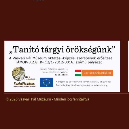
© 2026 Vasvári Pál Múzeum - Minden jog fenntartva