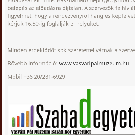
Előadásának címe: Használható népi gyógymódok
belépés az előadásra díjtalan. A szervezők felhívj
figyelmét, hogy a rendezvényről hang és képfelvéte
kérjük 16.50-ig foglalják el helyüket.
Minden érdeklődőt sok szeretettel várnak a szerve
Bővebb információ:
www.vasvaripalmuzeum.hu
Mobil +36 20/281-6929