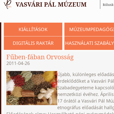
Rólunk
KIÁLLÍTÁSOK
MÚZEUMPEDAGÓG
DIGITÁLIS RAKTÁR
HASZNÁLATI SZABÁLY
Fűben-fában Orvosság
2011-04-26
Újabb, különleges előadáss
érdeklődőket a Vasvári P
Szabadegyeteme kapcsoló
nemzetközi évéhez. Áprili
17 órától a Vasvári Pál Mú
etnográfus előadását hall