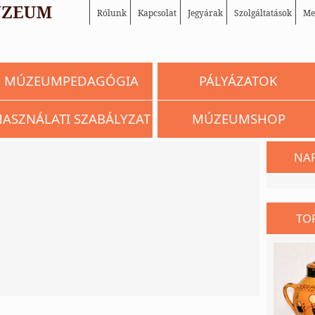
Rólunk
Kapcsolat
Jegyárak
Szolgáltatások
Me
MÚZEUMPEDAGÓGIA
PÁLYÁZATOK
HASZNÁLATI SZABÁLYZAT
MÚZEUMSHOP
NA
TO