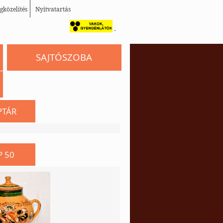
gközelítés
Nyitvatartás
-
SAJTÓSZOBA
PTÁR
P 50