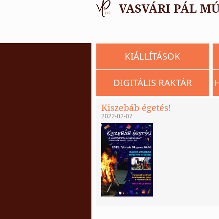
KIÁLLÍTÁSOK
DIGITÁLIS RAKTÁR
Kiszebáb égetés!
2022-02-07