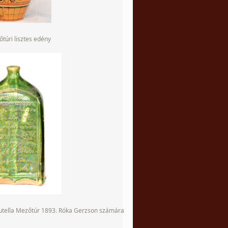
túri lisztes edény
butella Mezőtúr 1893. Róka Gerzson számára