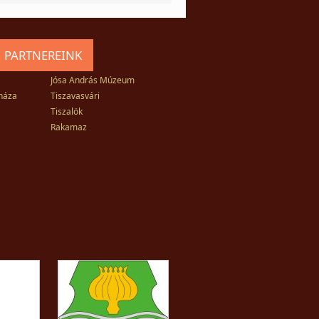
 PARTNEREINK
Jósa András Múzeum
háza
Tiszavasvári
Tiszalök
Rakamaz