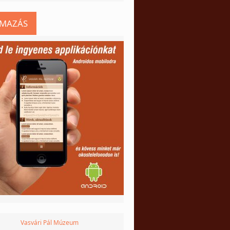
LMAZÁS
Vasvári Pál Múzeum