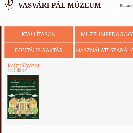
Rólunk
KIÁLLÍTÁSOK
MÚZEUMPEDAGÓG
DIGITÁLIS RAKTÁR
HASZNÁLATI SZABÁLY
Rajzpályázat
2022-02-07