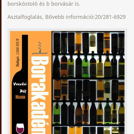
borskóstoló és b borvásár is.
Asztalfoglalás, Bővebb információ:20/281-6929