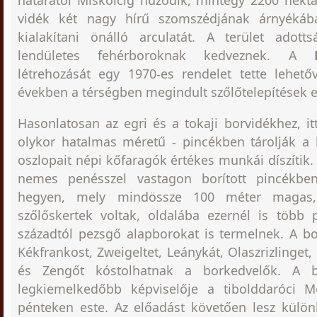
határától Miskolcig húzódik, mintegy 2200 hektá
vidék két nagy hírű szomszédjának árnyék
kialakítani önálló arculatát. A terület adott
lendületes fehérboroknak kedveznek. A
létrehozását egy 1970-es rendelet tette lehet
években a térségben megindult szőlőtelepítések 
Hasonlatosan az egri és a tokaji borvidékhez, itt 
olykor hatalmas méretű - pincékben tárolják a b
oszlopait népi kőfaragók értékes munkái díszítik. 
nemes penésszel vastagon borított pincékben
hegyen, mely mindössze 100 méter magas,
szőlőskertek voltak, oldalába ezernél is több p
századtól pezsgő alapborokat is termelnek. A b
Kékfrankost, Zweigeltet, Leánykát, Olaszrizlinget,
és Zengőt kóstolhatnak a borkedvelők. A 
legkiemelkedőbb képviselője a tibolddaróc
i M
pénteken este. Az előadást követően lesz külön