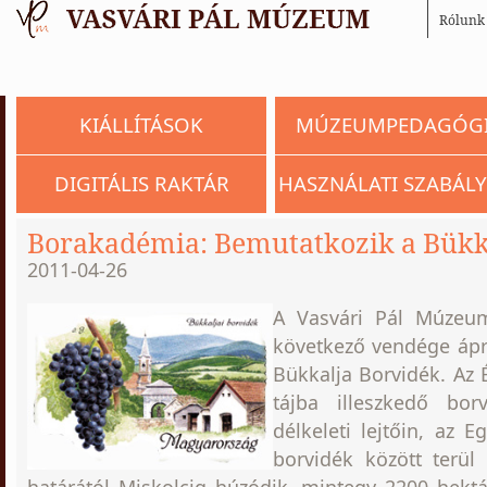
Rólunk
KIÁLLÍTÁSOK
MÚZEUMPEDAGÓG
DIGITÁLIS RAKTÁR
HASZNÁLATI SZABÁLY
Borakadémia: Bemutatkozik a Bükka
2011-04-26
A Vasvári Pál Múzeu
következő vendége
ápr
Bükkalja Borvidék.
Az É
tájba illeszkedő bor
délkeleti lejtőin, az E
borvidék között terül 