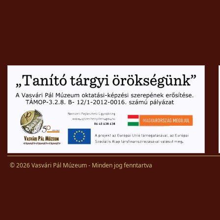
© 2026 Vasvári Pál Múzeum - Minden jog fenntartva