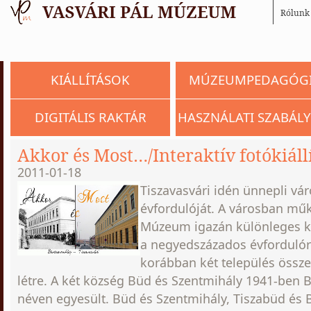
Rólunk
KIÁLLÍTÁSOK
MÚZEUMPEDAGÓG
DIGITÁLIS RAKTÁR
HASZNÁLATI SZABÁLY
Akkor és Most…/Interaktív fotókiállí
2011-01-18
Tiszavasvári idén ünnepli vá
évfordulóját. A városban mű
Múzeum igazán különleges ki
a negyedszázados évfordulór
korábban két település össze
létre. A két község Büd és Szentmihály 1941-ben
néven egyesült. Büd és Szentmihály, Tiszabüd és