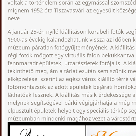
voltak a történelem során az egymással szomszéd
mígnem 1952 óta Tiszavasvári az egyesült községek
neve.
A január 25-én nyíló kiállításon korabeli fotók se
1900-as évekig kalandozhatunk vissza az időben 
múzeum páratlan fotógyűjteményének. A kiállítás
régi fotók mögött egy virtuális falon bekukkantva
fennmaradt épületek, utcarészletek fotója is. A kiá
tekinthető meg, ám a tárlat ezután sem szűnik me
elképzelései szerint az egész város kiállító térré vá
fotómontázsok az adott épületek bejárati homlok
láthatóak lesznek. A kiállítás másik érdekessége a 
melynek segítségével bárki végigjárhatja a még
elpusztult épületek helyeit egy speciális térkép se
múzeumban mindenki magához vezet a várostörté