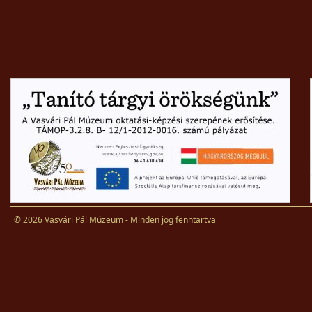
© 2026 Vasvári Pál Múzeum - Minden jog fenntartva