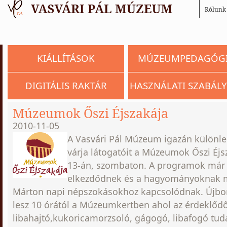
Rólunk
KIÁLLÍTÁSOK
MÚZEUMPEDAGÓG
DIGITÁLIS RAKTÁR
HASZNÁLATI SZABÁLY
Múzeumok Őszi Éjszakája
2010-11-05
A Vasvári Pál Múzeum igazán külön
várja látogatóit a Múzeumok Őszi Éj
13-án, szombaton. A programok már k
elkezdődnek és a hagyományoknak m
Márton napi népszokásokhoz kapcsolódnak. Újbor
lesz 10 órától a Múzeumkertben ahol az érdeklődő
libahajtó,kukoricamorzsoló, gágogó, libafogó tud