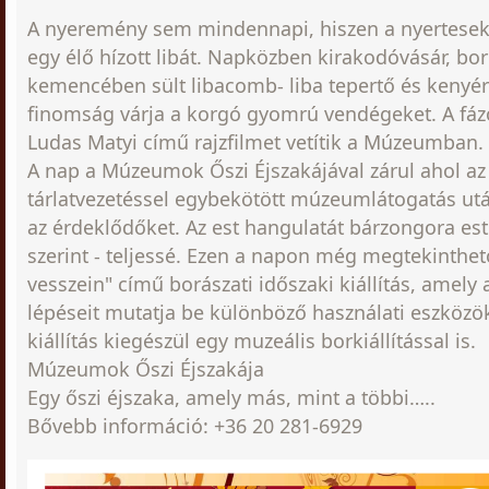
A nyeremény sem mindennapi, hiszen a nyertesek
egy élő hízott libát. Napközben kirakodóvásár, bor
kemencében sült libacomb- liba tepertő és kenyé
finomság várja a korgó gyomrú vendégeket. A fá
Ludas Matyi című rajzfilmet vetítik a Múzeumban.
A nap a Múzeumok Őszi Éjszakájával zárul ahol a
tárlatvezetéssel egybekötött múzeumlátogatás ut
az érdeklődőket. Az est hangulatát bárzongora es
szerint - teljessé. Ezen a napon még megtekinthet
vesszein" című borászati időszaki kiállítás, amely 
lépéseit mutatja be különböző használati eszközök
kiállítás kiegészül egy muzeális borkiállítással is.
Múzeumok Őszi Éjszakája
Egy őszi éjszaka, amely más, mint a többi…..
Bővebb információ: +36 20 281-6929