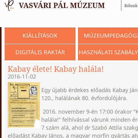
Rólunk
KIÁLLÍTÁSOK
MÚZEUMPEDAGÓG
DIGITÁLIS RAKTÁR
HASZNÁLATI SZABÁLY
Kabay élete! Kabay halála!
2016-11-02
Egy újabb érdekes előadás Kabay Ján
120., halálának 80. évfordulójára.
2016. november 9-én 17:00 órakor "K
halála!" felhívással várunk minden ér
7 szám alá, ahol dr Szabó Attila szak
előadást Kabay János, a magyar morfin gyártás at