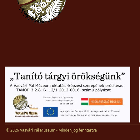
© 2026 Vasvári Pál Múzeum - Minden jog fenntartva