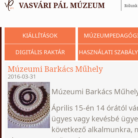
Rólunk
KIÁLLÍTÁSOK
MÚZEUMPEDAGÓG
DIGITÁLIS RAKTÁR
HASZNÁLATI SZABÁLY
Múzeumi Barkács Műhely
2016-03-31
Múzeumi Barkács Műhely
Április 15-én 14 órától 
ügyes vagy kevésbé ügye
következő alkalmunkra, m