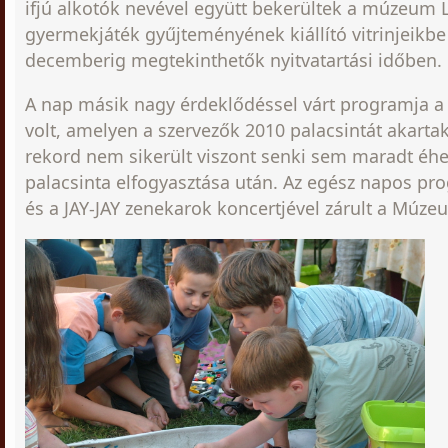
ifjú alkotók nevével együtt bekerültek a múzeum
gyermekjáték gyűjteményének kiállító vitrinjeikb
decemberig megtekinthetők nyitvatartási időben.
A nap másik nagy érdeklődéssel várt programja a 
volt, amelyen a szervezők 2010 palacsintát akartak
rekord nem sikerült viszont senki sem maradt éhe
palacsinta elfogyasztása után. Az egész napos pr
és a JAY-JAY zenekarok koncertjével zárult a Múz