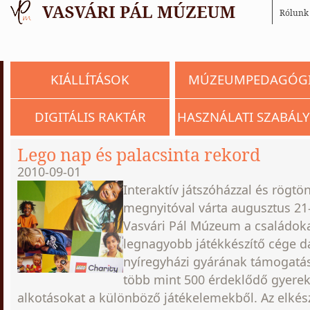
Rólunk
KIÁLLÍTÁSOK
MÚZEUMPEDAGÓG
DIGITÁLIS RAKTÁR
HASZNÁLATI SZABÁLY
Lego nap és palacsinta rekord
2010-09-01
Interaktív játszóházzal és rögtönz
megnyitóval várta augusztus 21
Vasvári Pál Múzeum a családoka
legnagyobb játékkészítő cége 
nyíregyházi gyárának támogat
több mint 500 érdeklődő gyerek 
alkotásokat a különböző játékelemekből. Az elké