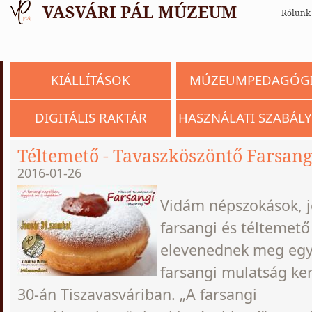
Rólunk
KIÁLLÍTÁSOK
MÚZEUMPEDAGÓG
DIGITÁLIS RAKTÁR
HASZNÁLATI SZABÁLY
Téltemető - Tavaszköszöntő Farsang
2016-01-26
Vidám népszokások, j
farsangi és télteme
elevenednek meg egy
farsangi mulatság ke
30-án Tiszavasváriban. „A farsangi