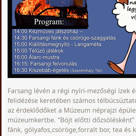
Farsang lévén a régi nyíri-mezőségi ízek
felidézése keretében számos télbúcsúztat
az érdeklődőket a Múzeum néprajzi épüle
múzeumkertbe. “Böjt előtti dőzsölésként” 
fánk, gólyafos,csöröge,forralt bor, tea és