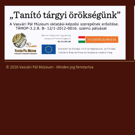
© 2026 Vasvári Pál Múzeum - Minden jog fenntartva