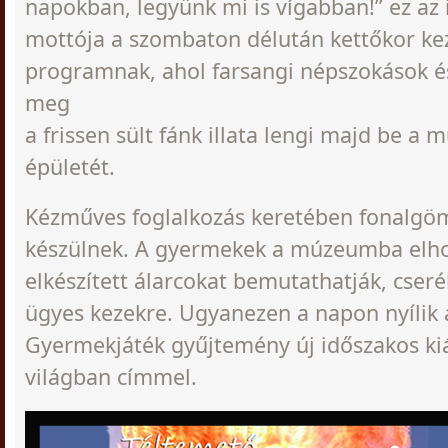
napokban, legyünk mi is vígabban!” ez az 
mottója a szombaton délután kettőkor ke
programnak, ahol farsangi népszokások és 
meg
a frissen sült fánk illata lengi majd be a
épületét.
Kézműves
foglalkozás keretében fonalgö
készülnek. A gyermekek a múzeumba elhoz
elkészített álarcokat bemutathatják, cser
ügyes kezekre. Ugyanezen a napon nyílik
Gyermekjáték gyűjtemény új időszakos kiá
világban címmel.