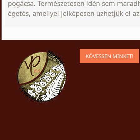
pogácsa. Természetesen idén sem maradha
égetés, amellyel jelképesen űzhetjük el az 
KÖVESSEN MINKET!