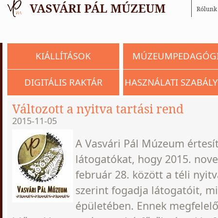
Rólunk
KIÁLLÍTÁSOK
MÚZEUMPEDAGÓG
DIGITÁLIS RAKTÁR
HASZNÁLATI SZABÁLY
Változott a nyitva tartási rend
2015-11-05
A Vasvári Pál Múzeum értesíti
látogatókat, hogy 2015. nove
február 28. között a téli nyit
szerint fogadja látogatóit, m
épületében. Ennek megfelelőe