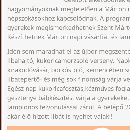
hagyományoknak megfelelően a Márton 
népszokásokhoz kapcsolódnak. A program
gyerekek megismerkedhetnek Szent Márto
Készíthetnek Márton napi vásárfiát és lam
Idén sem maradhat el az újbor megszente
libahajtó, kukoricamorzsoló verseny. Na
kirakodóvásár, borkóstoló, kemencében sü
libatepertő- és még sok finomság várja v
Egész nap kukoricafosztás,kézműves fogla
gesztenye bábkészítés. várja a gyerekeket
lampionos felvonulással zárul. A belépő 2
akár élő hízott libát is nyehet valaki!