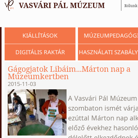
Rólunk
KIÁLLÍTÁSOK
MÚZEUMPEDAGÓG
DIGITÁLIS RAKTÁR
HASZNÁLATI SZABÁLY
Gágogjatok Libáim...Márton nap a
Múzeumkertben
2015-11-03
A Vasvári Pál Múzeum
szombaton ismét várj
ezúttal Márton nap al
előző évekhez hasonl
délelőtt elkezdődnek é