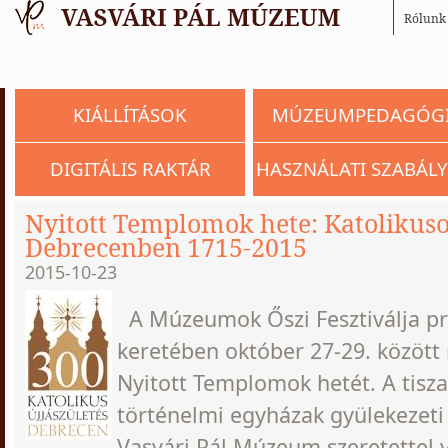
Rólunk
KIÁLLÍTÁSOK
MÚZEUMPEDAGÓG
DIGITÁLIS RAKTÁR
HASZNÁLATI SZABÁLY
Nyitott Templomok hete: Katolikus
Debrecenben 1715-2015
2015-10-23
A Múzeumok Őszi Fesztiválja p
keretében október 27-29. között
Nyitott Templomok hetét. A tisza
történelmi egyházak gyülekezeti
Vasvári Pál Múzeum szeretettel