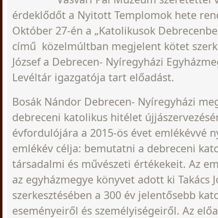
érdeklődőt a Nyitott Templomok hete ren
Október 27-én a „Katolikusok Debrecenbe
című közelmúltban megjelent kötet szerk
József a Debrecen- Nyíregyházi Egyházme
Levéltár igazgatója tart előadást.
Bosák Nándor Debrecen- Nyíregyházi me
debreceni katolikus hitélet újjászervezésé
évfordulójára a 2015-ös évet emlékévvé ny
emlékév célja: bemutatni a debreceni katol
társadalmi és művészeti értékekeit. Az em
az egyházmegye könyvet adott ki Takács J
szerkesztésében a 300 év jelentősebb kato
eseményeiről és személyiségeiről. Az elő