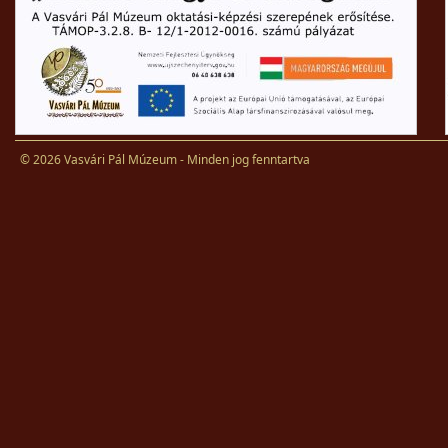
© 2026 Vasvári Pál Múzeum - Minden jog fenntartva