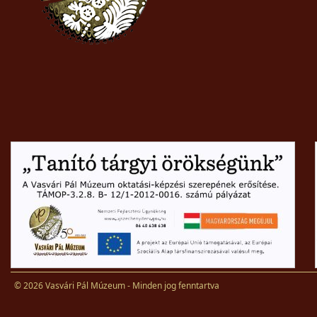
© 2026 Vasvári Pál Múzeum - Minden jog fenntartva