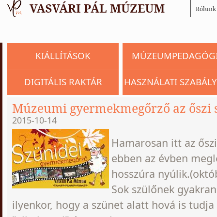
Rólunk
KIÁLLÍTÁSOK
MÚZEUMPEDAGÓG
DIGITÁLIS RAKTÁR
HASZNÁLATI SZABÁLY
Múzeumi gyermekmegőrző az őszi 
2015-10-14
Hamarosan itt az őszi
ebben az évben megl
hosszúra nyúlik.(októ
Sok szülőnek gyakra
ilyenkor, hogy a szünet alatt hová is tudj