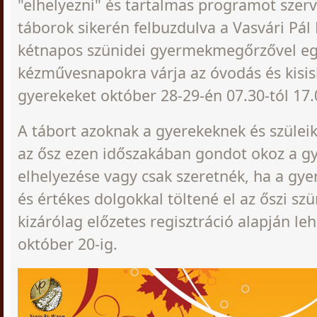
"elhelyezni" és tartalmas programot szerv
táborok sikerén felbuzdulva a Vasvári P
kétnapos szünidei gyermekmegőrzővel eg
kézművesnapokra várja az óvodás és kisis
gyerekeket október 28-29-én 07.30-tól 17.
A tábort azoknak a gyerekeknek és szüleik
az ősz ezen időszakában gondot okoz a 
elhelyezése vagy csak szeretnék, ha a gye
és értékes dolgokkal töltené el az őszi sz
kizárólag előzetes regisztráció alapján leh
október 20-ig.