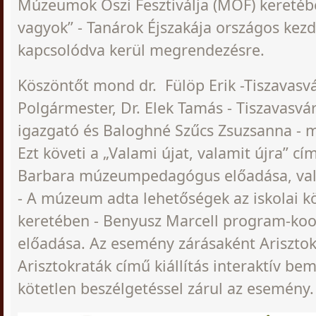
Múzeumok Őszi Fesztiválja (MŐF) kereté
vagyok” - Tanárok Éjszakája országos ke
kapcsolódva kerül megrendezésre.
Köszöntőt mond dr. Fülöp Erik -Tiszavasvá
Polgármester, Dr. Elek Tamás - Tiszavasvár
igazgató és Baloghné Szűcs Zsuzsanna -
Ezt követi a „Valami újat, valamit újra” c
Barbara múzeumpedagógus előadása, val
- A múzeum adta lehetőségek az iskolai kö
keretében - Benyusz Marcell program-koo
előadása. Az esemény zárásaként Arisztok
Arisztokraták című kiállítás interaktív b
kötetlen beszélgetéssel zárul az esemény.