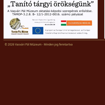
© 2026 Vasvári Pál Múzeum - Minden jog fenntartva