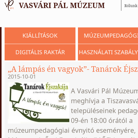
Rólunk
KIÁLLÍTÁSOK
MÚZEUMPEDAGÓG
DIGITÁLIS RAKTÁR
HASZNÁLATI SZABÁLY
„A lámpás én vagyok”- Tanárok Éjs
2015-10-01
A Vasvári Pál Múzeum
meghívja a Tiszavasvá
településeinek pedag
09-én 18:00 órától a
múzeumpedagógiai évnyitó eseményére, a