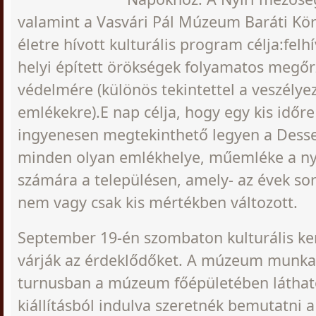
valamint a Vasvári Pál Múzeum Baráti Kör
életre hívott kulturális program célja:felh
helyi épített örökségek folyamatos megőr
védelmére (különös tekintettel a veszélyez
emlékekre).E nap célja, hogy egy kis időr
ingyenesen megtekinthető legyen a Desse
minden olyan emlékhelye, műemléke a ny
számára a településen, amely- az évek so
nem vagy csak kis mértékben változott.
September 19-én szombaton kulturális k
várják az érdeklődőket. A múzeum munkat
turnusban a múzeum főépületében látható
kiállításból indulva szeretnék bemutatni 