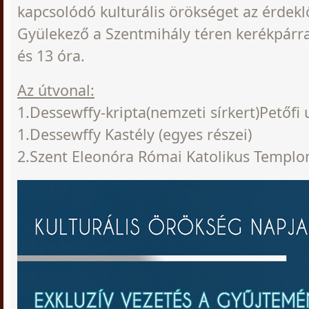
kapcsolódó kulturális örökséget az érdek
Gyülekező a Szentmihály téren kerékpárra
és 13 óra.
Az útvonal:
1.Dessewffy-kripta(nemzeti sírkert)Petőfi 
1.Dessewffy Kastély (egyes részei)
2.Szent Eleonóra Római Katolikus Templ