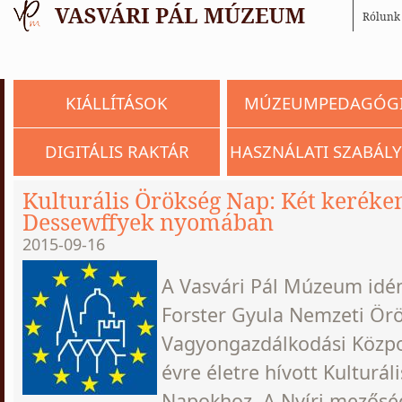
Rólunk
KIÁLLÍTÁSOK
MÚZEUMPEDAGÓG
DIGITÁLIS RAKTÁR
HASZNÁLATI SZABÁLY
Kulturális Örökség Nap: Két keréke
Dessewffyek nyomában
2015-09-16
A Vasvári Pál Múzeum idén 
Forster Gyula Nemzeti Ör
Vagyongazdálkodási Közpon
évre életre hívott Kulturál
Napokhoz. A Nyíri mezős