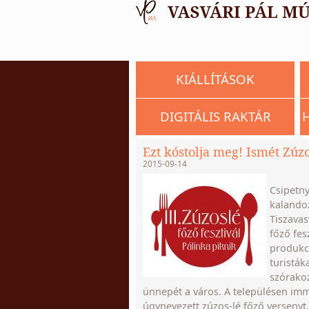
KIÁLLÍTÁSOK
DIGITÁLIS RAKTÁR
Ezt kóstolja meg! Ismét Zúzo
2015-09-14
Csipetny
kalandoz
Tiszavas
főző fes
produkci
turisták
szórako
ünnepét a város. A településen i
úgynevezett zúzos-lé főző versenyt.