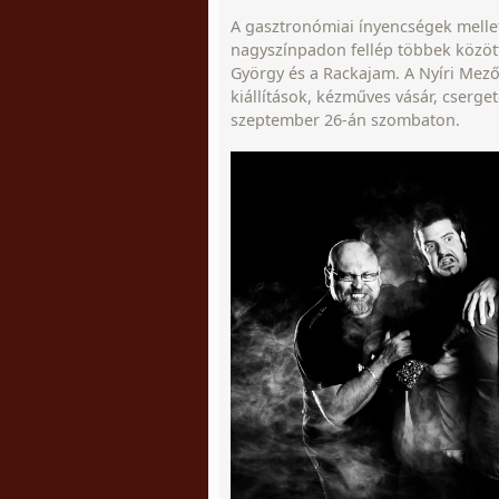
A gasztronómiai ínyencségek mellet
nagyszínpadon fellép többek között
György és a Rackajam. A Nyíri Mez
kiállítások, kézműves vásár, cserget
szeptember 26-án szombaton.