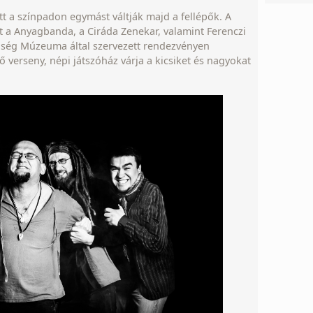
t a színpadon egymást váltják majd a fellépők. A
 a Anyagbanda, a Ciráda Zenekar, valamint Ferenczi
őség Múzeuma által szervezett rendezvényen
ő verseny, népi játszóház várja a kicsiket és nagyokat