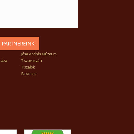
 PARTNEREINK
Jósa András Múzeum
háza
Tiszavasvári
Tiszalök
Rakamaz