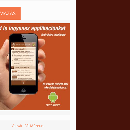
LMAZÁS
Vasvári Pál Múzeum