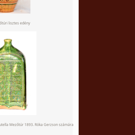
túri lisztes edény
butella Mezőtúr 1893. Róka Gerzson számára