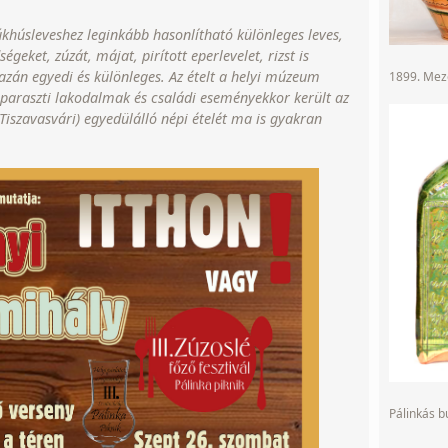
úkhúsleveshez leginkább hasonlítható különleges leves,
égeket, zúzát, májat, pirított eperlevelet, rizst is
gazán egyedi és különleges. Az ételt a helyi múzeum
1899. Mező
 paraszti lakodalmak és családi eseményekkor került az
iszavasvári) egyedülálló népi ételét ma is gyakran
Pálinkás 