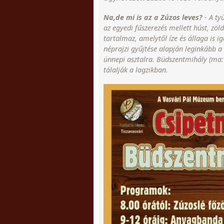
Na,de mi is az a Zúzos leves?
- A ty
az egyedi fűszerezés mellett húst, zölds
tartalmaz, amelytől íze és állaga is i
néprajzi gyűjtése alapján leginkább a
ünnepi asztalra. Büdszentmihály (ma:T
tálalják a lagzikban.