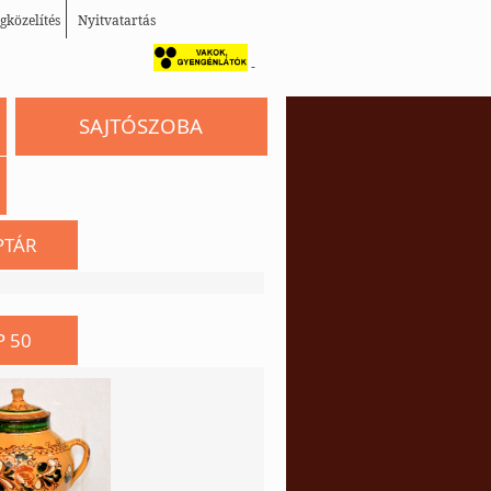
gközelítés
Nyitvatartás
-
SAJTÓSZOBA
PTÁR
P 50