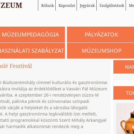
Rólunk
Kapcsolat
Jegyárak
Szolgáltatások
Me
MÚZEUMPEDAGÓGIA
PÁLYÁZATOK
HASZNÁLATI SZABÁLYZAT
MÚZEUMSHOP
slé Fesztivál
NA
i Büdszentmihály címmel kulturális és gasztronómiai
ásra invitálja az érdeklődőket a Vasvári Pál Múzeum
TO
váriba. A szeptember 26-i rendezvényen zúzos-lé
ztivál, pálinka piknik és színvonalas színpadi
ók várják a helyieket és a városba látogató
at. A helyi gasztronómia legkiválóbb ízei mellett,
ztató programokkal köszönti Szent Mihály Arkangyal
mmár harmadik alkalommal rendezik meg a