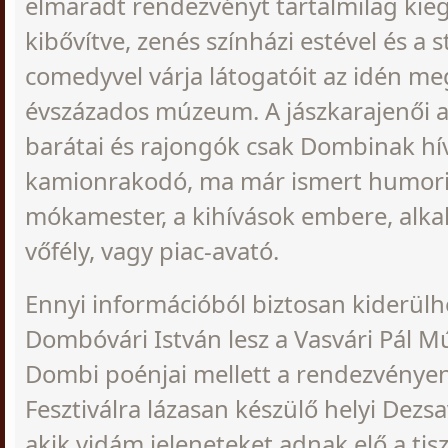
elmaradt rendezvényt tartalmilag kieg
kibővítve, zenés színházi estével és a 
comedyvel várja látogatóit az idén meg
évszázados múzeum. A jászkarajenői an
barátai és rajongók csak Dombinak hí
kamionrakodó, ma már ismert humori
mókamester, a kihívások embere, alk
vőfély, vagy piac-avató.
Ennyi információból biztosan kiderülh
Dombóvári István lesz a Vasvári Pál 
Dombi poénjai mellett a rendezvényen 
Fesztiválra lázasan készülő helyi Dezsa
akik vidám jeleneteket adnak elő a tisz