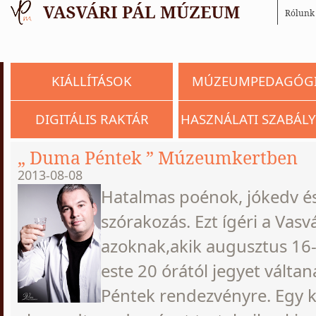
Rólunk
KIÁLLÍTÁSOK
MÚZEUMPEDAGÓG
DIGITÁLIS RAKTÁR
HASZNÁLATI SZABÁLY
„ Duma Péntek ” Múzeumkertben
2013-08-08
Hatalmas poénok, jókedv és
szórakozás. Ezt ígéri a Vas
azoknak,akik augusztus 16
este 20 órától jegyet vált
Péntek rendezvényre. Egy 