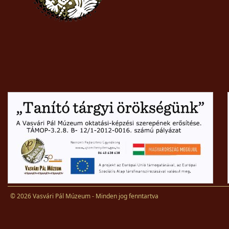
© 2026 Vasvári Pál Múzeum - Minden jog fenntartva