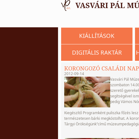
KIÁLLÍTÁSOK
DIGITÁLIS RAKTÁR
KORONGOZÓ CSALÁDI NA
2012-09-14
Vasvári Pál Múz
szombaton 14.00-
szerető gyerekek
segítségével ism
pedig Vámos Nóra
Kiegészítő Programként puliszka főzés le
természetesen bárki megkóstolhat. A koro
Tárgyi Örökségünk"című múzeumpedagógiai