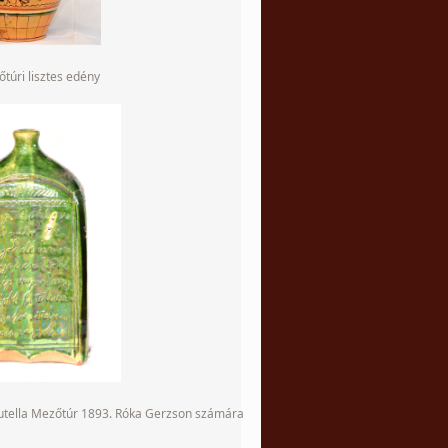
túri lisztes edény
butella Mezőtúr 1893. Róka Gerzson számára