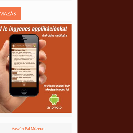
LMAZÁS
Vasvári Pál Múzeum