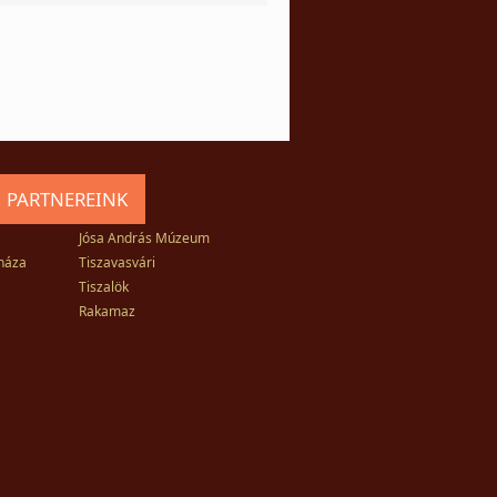
 PARTNEREINK
Jósa András Múzeum
háza
Tiszavasvári
Tiszalök
Rakamaz