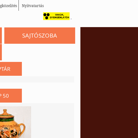
gközelítés
Nyitvatartás
-
SAJTÓSZOBA
PTÁR
P 50