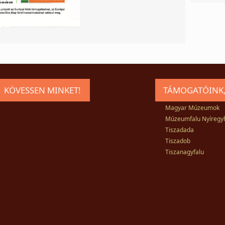
KÖVESSEN MINKET!
TÁMOGATÓINK,
Magyar Múzeumok
Múzeumfalu Nyíregy
Tiszadada
Tiszadob
Tiszanagyfalu