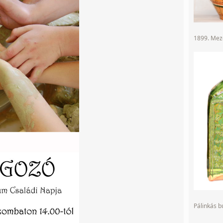
1899. Mező
Pálinkás 