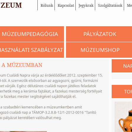
Rólunk
Kapcsolat
Jegyárak
Szolgáltatások
Me
MÚZEUMPEDAGÓGIA
PÁLYÁZATOK
HASZNÁLATI SZABÁLYZAT
MÚZEUMSHOP
P A MÚZEUMBAN
NA
eum Családi Napra várja az érdeklődőket 2012. szeptember 15.
tól. A szervezők elsősorban az agyagozni, gyúrni, formázni
et várják. Egész délutános családi napon játékos feladatok
TO
erhetik meg a kerámia fajtákat, a fazekas mesterség fortélyait
 fazekas mester segítségével sajátíthatják el.
sz a szabadtéri kemencében a múzeumkertben amit
ngozó családi nap a TÁMOP-3.2.8.B-12/1-2012-0016 "Tanító
 pályázat keretében valósulhat meg.