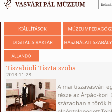
Rólunk
KIÁLLÍTÁSOK
MÚZEUMPEDAGÓG
DIGITÁLIS RAKTÁR
HASZNÁLATI SZABÁLY
ÁLLANDÓ
Tiszabüdi Tiszta szoba
2013-11-28
A mai tiszavasvári e
része az Árpád-kori 
században a török 
elnéptelenedett.Több