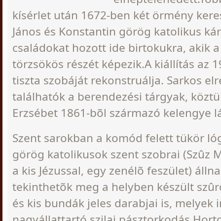
kísérlet után 1672-ben két örmény ker
János és Konstantin görög katolikus ká
családokat hozott ide birtokukra, akik 
törzsökös részét képezik.A kiállítás az 
tiszta szobáját rekonstruálja. Sarkos e
találhatók a berendezési tárgyak, közt
Erzsébet 1861-bõl származó kelengye l
Szent sarokban a komód felett tükör l
görög katolikusok szent szobrai (Szûz M
a kis Jézussal, egy zenélõ feszület) áll
tekinthetõk meg a helyben készült sz
és kis bundák jeles darabjai is, melyek 
nagyállattartó szilaj pásztorkodás Hort