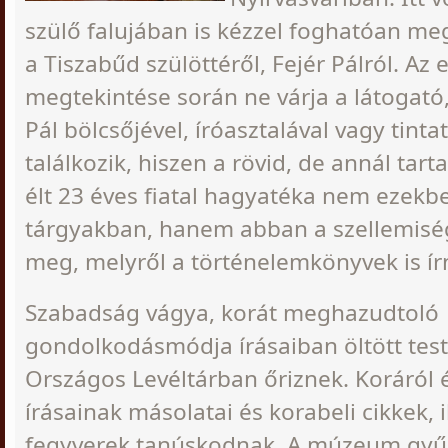
szülő falujában is kézzel foghatóan m
a Tiszabűd szülöttéről, Fejér Pálról. Az
megtekintése során ne várja a látogató
Pál bölcsőjével, íróasztalával vagy tinta
találkozik, hiszen a rövid, de annál tar
élt 23 éves fiatal hagyatéka nem ezekbe
tárgyakban, hanem abban a szellemis
meg, melyről a történelemkönyvek is ír
Szabadság vágya, korát meghazudtoló
gondolkodásmódja írásaiban öltött test
Országos Levéltárban őriznek. Koráról é
írásainak másolatai és korabeli cikkek, i
fegyverek tanúskodnak. A múzeum gy