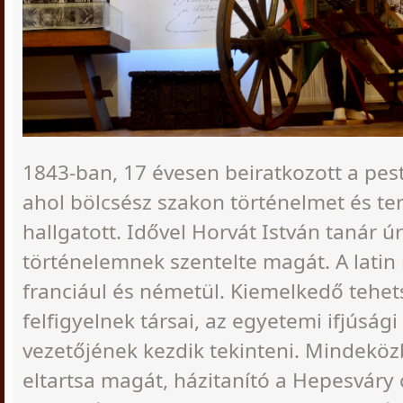
1843-ban, 17 évesen beiratkozott a pes
ahol bölcsész szakon történelmet és te
hallgatott. Idővel Horvát István tanár ú
történelemnek szentelte magát. A latin
franciául és németül. Kiemelkedő tehe
felfigyelnek társai, az egyetemi ifjúsá
vezetőjének kezdik tekinteni. Mindekö
eltartsa magát, házitanító a Hepesváry