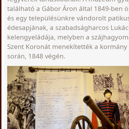
található a Gábor Áron által 1849-ben ö
és egy településünkre vándorolt patiku
édesapjának, a szabadságharcos Lukác
kelengyeládája, melyben a szájhagyomá
Szent Koronát menekítették a kormány 
során, 1848 végén.