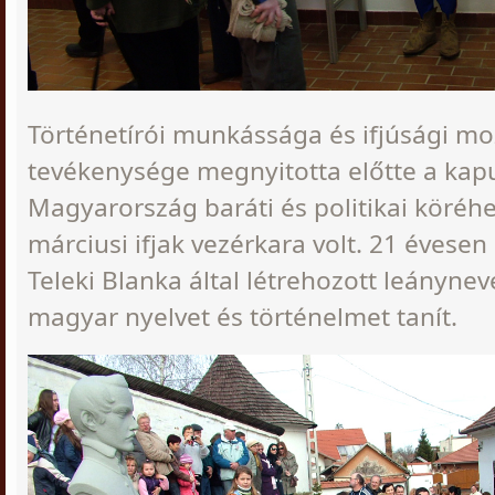
Történetírói munkássága és ifjúsági m
tevékenysége megnyitotta előtte a kapu
Magyarország baráti és politikai köréhe
márciusi ifjak vezérkara volt. 21 évesen
Teleki Blanka által létrehozott leányne
magyar nyelvet és történelmet tanít.