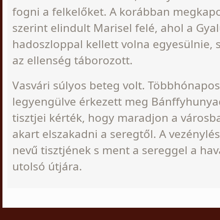
fogni a felkelőket. A korábban megkap
szerint elindult Marisel felé, ahol a Gya
hadoszloppal kellett volna egyesülnie, 
az ellenség táborozott.
Vasvári súlyos beteg volt. Többhónapos 
legyengülve érkezett meg Bánffyhunyad
tisztjei kérték, hogy maradjon a város
akart elszakadni a seregtől. A vezénylé
nevű tisztjének s ment a sereggel a ha
utolsó útjára.