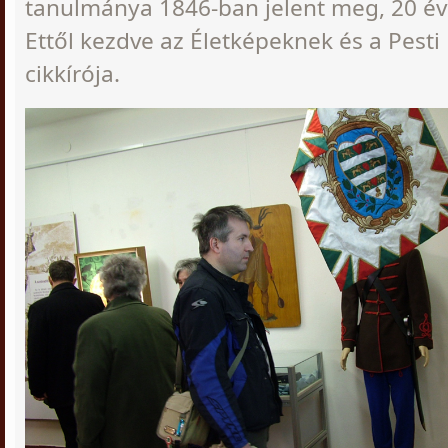
tanulmánya 1846-ban jelent meg, 20 éve
Ettől kezdve az Életképeknek és a Pesti
cikkírója.