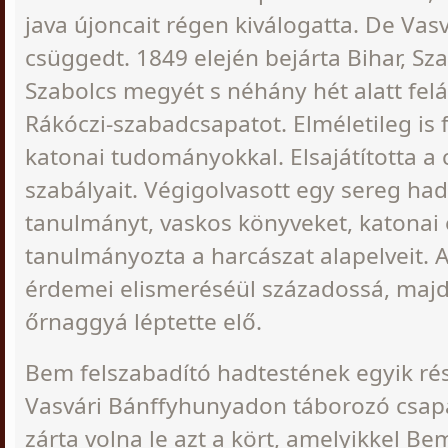
java újoncait régen kiválogatta. De Vas
csüggedt. 1849 elején bejárta Bihar, Sz
Szabolcs megyét s néhány hét alatt felál
Rákóczi-szabadcsapatot. Elméletileg is 
katonai tudományokkal. Elsajátította a 
szabályait. Végigolvasott egy sereg had
tanulmányt, vaskos könyveket, katonai 
tanulmányozta a harcászat alapelveit.
érdemei elismeréséül századossá, majd
őrnaggyá léptette elő.
Bem felszabadító hadtestének egyik rés
Vasvári Bánffyhunyadon táborozó csapa
zárta volna le azt a kört, amelyikkel Be