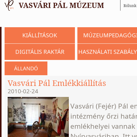
Rólunk
KIÁLLÍTÁSOK
MÚZEUMPEDAGÓG
DIGITÁLIS RAKTÁR
HASZNÁLATI SZABÁLY
ÁLLANDÓ
Vasvári Pál Emlékkiállítás
2010-02-24
Vasvári (Fejér) Pál 
intézmény őrzi határ
emlékhelyei vannak
Nyírvasváriban. Itt v