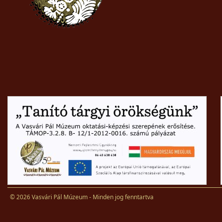
© 2026 Vasvári Pál Múzeum - Minden jog fenntartva