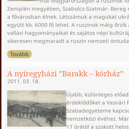
mai Magyarországon a ruszinok fő
Zemplén megyében, Szabolcs-Szatmár- Bereg
a fővárosban élnek. Létszámuk a magukat ukrá
együtt kb. 6000 fő lehet. A ruszinok máig őrzik
vallási hagyományaikat és sajátos népi kultúr
sikeresen megmaradt a ruszin nemzeti öntudat
Tovább
A nyíregyházi ”Barakk – kórház”
2011. 03. 18.
Újabb, különleges előad
érdeklődőket a Vasvári
Szabadegyeteme
kapcs
nemzetközi évéhez
. Má
17 órától a szokott hely