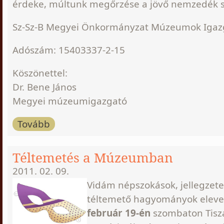
érdeke, múltunk megőrzése a jövő nemzedék 
Sz-Sz-B Megyei Önkormányzat Múzeumok Igaz
Adószám: 15403337-2-15
Köszönettel:
Dr. Bene János
Megyei múzeumigazgató
Tovább
Téltemetés a Múzeumban
2011. 02. 09.
Vidám népszokások, jellegzete
téltemető hagyományok elev
február 19-én
szombaton Tisz