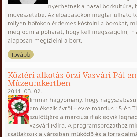
nyerhetnek a hazai borkultúra, 
művészetébe. Az előadásokon megtanulható tö
milyen hőfokon érdemes kóstolni a borokat, mié
megfogni a poharat, hogy kell megszagolni, m
alaposan megízlelni a bort.
Tovább
Köztéri alkotás őrzi Vasvári Pál e
Múzeumkertben
2011. 03. 02.
Immár hagyomány, hogy nagyszabású
emlékezik évről – évre március 15-én T
szülöttjére a márciusi ifjak egyik legna
Vasvári Pálra. A programsorozathoz m
csatlakozik a városban működő és a forradalmá