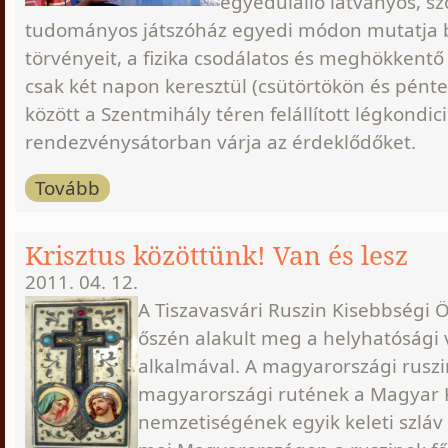
egyedülálló látványos, sz
tudományos játszóház egyedi módon mutatja 
törvényeit, a fizika csodálatos és meghökkentő 
csak két napon keresztül (csütörtökön és pént
között a Szentmihály téren felállított légkondic
rendezvénysátorban várja az érdeklődőket.
Tovább
Krisztus közöttünk! Van és lesz
2011. 04. 12.
A Tiszavasvári Ruszin Kisebbségi
őszén alakult meg a helyhatósági 
alkalmával. A magyarországi rusz
magyarországi rutének a Magyar K
nemzetiségének egyik keleti szláv