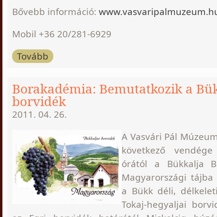
Bővebb információ:
www.vasvaripalmuzeum.h
Mobil +36 20/281-6929
Tovább
Borakadémia: Bemutatkozik a Bük
borvidék
2011. 04. 26.
A Vasvári Pál Múzeu
következő vendége
órától a Bükkalja B
Magyarországi tájba 
a Bükk déli, délkeleti
Tokaj-hegyaljai borvi