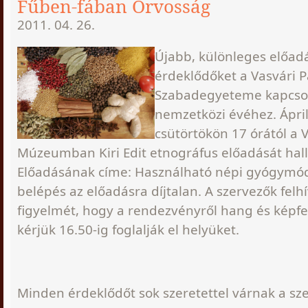
Fűben-fában Orvosság
2011. 04. 26.
Újabb, különleges előadá
érdeklődőket a Vasvári
Szabadegyeteme kapcso
nemzetközi évéhez. Ápril
csütörtökön 17 órától a V
Múzeumban Kiri Edit etnográfus előadását hal
Előadásának címe: Használható népi gyógymód
belépés az előadásra díjtalan. A szervezők felh
figyelmét, hogy a rendezvényről hang és képfel
kérjük 16.50-ig foglalják el helyüket.
Minden érdeklődőt sok szeretettel várnak a sz