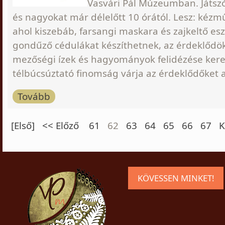
Vasvári Pál Múzeumban. Játszóh
és nagyokat már délelőtt 10 órától. Lesz: kézm
ahol kiszebáb, farsangi maskara és zajkeltő es
gondűző cédulákat készíthetnek, az érdeklődök. 
mezőségi ízek és hagyományok felidézése ker
télbúcsúztató finomság várja az érdeklődőket
Tovább
[Első]
<< Előző
61
62
63
64
65
66
67
K
KÖVESSEN MINKET!