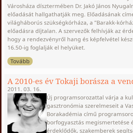
Városháza dísztermében Dr. Jakó János Nyugal
előadását hallgathatják meg. Előadásának címe
világháborús szükségkórháza, a ”Barakk-kórház
előadásra díjtalan. A szervezők felhívják az ér
hogy a rendezvényről hang és képfelvétel készü
16.50-ig foglalják el helyüket.
Tovább
A 2010-es év Tokaji borásza a ve
2011. 03. 16.
Új programsorozattal várja a kul
gasztronómia szerelmeseit a Va
Borakadémia című programsoroza
borfogyasztás megismertetése é
érdeklődők, szakemberek segíts