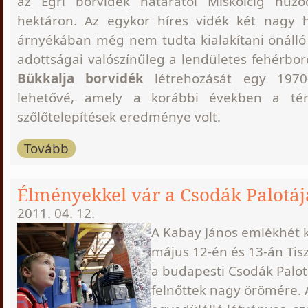
az Egri borvidék határától Miskolcig húz
hektáron. Az egykor híres vidék két nagy 
árnyékában még nem tudta kialakítani önálló a
adottságai valószínűleg a lendületes fehérbo
Bükkalja borvidék
létrehozását egy 1970
lehetővé, amely a korábbi években a té
szőlőtelepítések eredménye volt.
Tovább
Élményekkel vár a Csodák Palotáj
2011. 04. 12.
A Kabay János emlékhét k
május 12-én és 13-án Tis
a budapesti Csodák Palot
felnőttek nagy örömére.