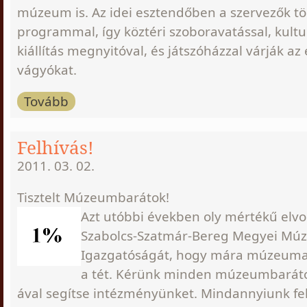
múzeum is. Az idei esztendőben a szervezők t
programmal, így köztéri szoboravatással, kultu
kiállítás megnyitóval, és játszóházzal várják az
vágyókat.
Tovább
Felhívás!
2011. 03. 02.
Tisztelt Múzeumbarátok!
Azt utóbbi években oly mértékű elvo
Szabolcs-Szatmár-Bereg Megyei M
Igazgatóságát, hogy mára múzeum
a tét. Kérünk minden múzeumbaráto
ával segítse intézményünket. Mindannyiunk fe