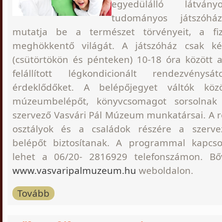
egyedülálló látványo
tudományos játszóh
mutatja be a természet törvényeit, a fiz
meghökkentő világát. A játszóház csak ké
(csütörtökön és pénteken) 10-18 óra között 
felállított légkondicionált rendezvény
érdeklődőket.
A belépőjegyet váltók közö
múzeumbelépőt, könyvcsomagot sorsolnak
szervező Vasvári Pál Múzeum munkatársai. A r
osztályok és a családok részére a szerv
belépőt biztosítanak. A programmal kapcso
lehet a 06/20- 2816929 telefonszámon. Bő
www.vasvaripalmuzeum.hu
weboldalon.
Tovább