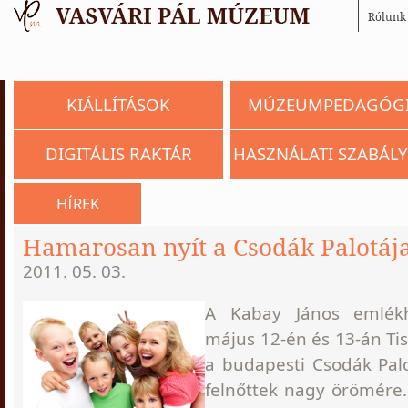
Rólunk
KIÁLLÍTÁSOK
MÚZEUMPEDAGÓG
DIGITÁLIS RAKTÁR
HASZNÁLATI SZABÁLY
HÍREK
Hamarosan nyít a Csodák Palotáj
2011. 05. 03.
A Kabay János emlékh
május 12-én és 13-án Ti
a budapesti Csodák Pal
felnőttek nagy örömére