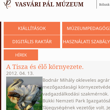
Rólunk
KIÁLLÍTÁSOK
MÚZEUMPEDAGÓG
DIGITÁLIS RAKTÁR
HASZNÁLATI SZABÁLY
HÍREK
A Tisza és élő környezete.
2012. 04. 13.
Bodnár Mihály okleveles agrá
mezőgazdasági környezetvéde
vadgazdálkodási szakmérnök. 
Bükki Nemzeti Park Igazgatós
Tájegységének vezetője volt. Je