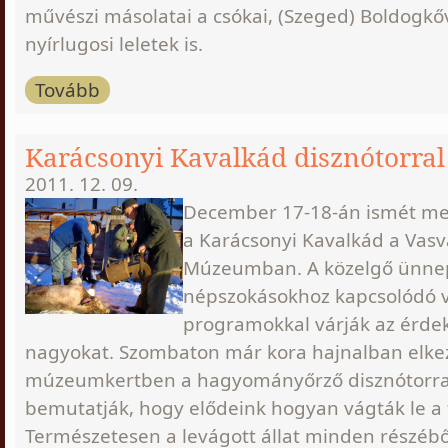
művészi másolatai a csókai, (Szeged) Boldogkőv
nyírlugosi leletek is.
Tovább
Karácsonyi Kavalkád disznótorral
2011. 12. 09.
December 17-18-án ismét me
a Karácsonyi Kavalkád a Vasvá
Múzeumban. A közelgő ünne
népszokásokhoz kapcsolódó v
programokkal várják az érdek
nagyokat. Szombaton már kora hajnalban elke
múzeumkertben a hagyományőrző disznótorral,
bemutatják, hogy elődeink hogyan vágták le a fe
Természetesen a levágott állat minden részébő