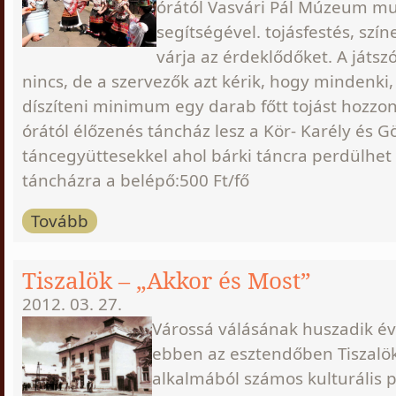
órától
Vasvári Pál Múzeum mu
segítségével.
tojásfestés, szí
várja az érdeklődőket. A játs
nincs, de a szervezők azt kérik, hogy mindenki, 
díszíteni minimum egy darab főtt tojást hozzo
órától élőzenés táncház lesz a Kör- Karély és G
táncegyüttesekkel ahol bárki táncra perdülhet 
táncházra a belépő:500 Ft/fő
Tovább
Tiszalök – „Akkor és Most”
2012. 03. 27.
Várossá válásának huszadik év
ebben az esztendőben Tiszalök
alkalmából számos kulturális p