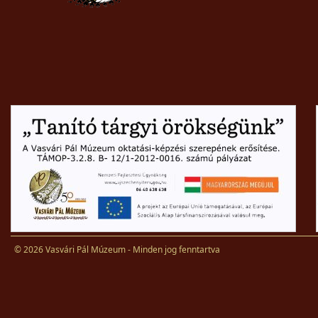
© 2026 Vasvári Pál Múzeum - Minden jog fenntartva