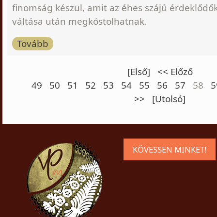
finomság készül, amit az éhes szájú érdeklődők
váltása után megkóstolhatnak.
Tovább
[Első]
<< Előző
49
50
51
52
53
54
55
56
57
58
5
>>
[Utolsó]
KÖVESSEN MINKET!