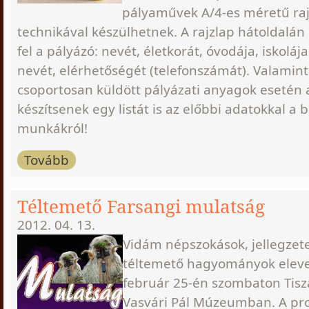
pályaművek A/4-es méretű raj
technikával készülhetnek. A rajzlap hátoldalán 
fel a pályázó: nevét, életkorát, óvodája, iskolája
nevét, elérhetőségét (telefonszámát). Valamint
csoportosan küldött pályázati anyagok esetén
készítsenek egy listát is az előbbi adatokkal a 
munkákról!
Tovább
Téltemető Farsangi mulatság
2012. 04. 13.
Vidám népszokások, jellegzete
téltemető hagyományok ele
február 25-én szombaton Tisz
Vasvári Pál Múzeumban. A pr