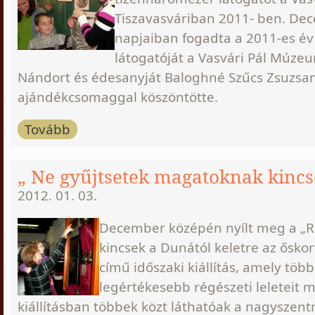
Tiszavasváriban 2011- ben. De
napjaiban fogadta a 2011-es év
látogatóját a Vasvári Pál Múze
Nándort és édesanyját Baloghné Szűcs Zsuzs
ajándékcsomaggal köszöntötte.
Tovább
„ Ne gyűjtsetek magatoknak kincs
2012. 01. 03.
December középén nyílt meg a „Ra
kincsek a Dunától keletre az őskor
című időszaki kiállítás, amely tö
legértékesebb régészeti leleteit m
kiállításban többek közt láthatóak a nagyszent