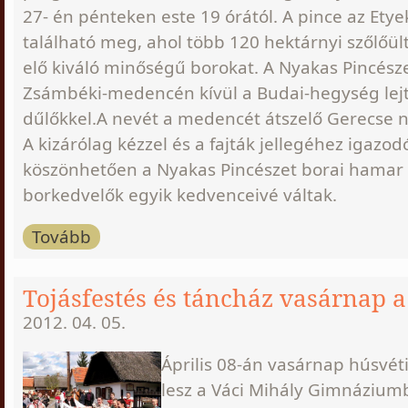
27- én pénteken este 19 órától. A pince az Ety
található meg, ahol több 120 hektárnyi szőlőül
elő kiváló minőségű borokat. A Nyakas Pincésze
Zsámbéki-medencén kívül a Budai-hegység lejt
dűlőkkel.
A nevét a medencét átszelő Gerecse n
A kizárólag kézzel és a fajták jellegéhez igazo
köszönhetően a Nyakas Pincészet borai hamar
borkedvelők egyik kedvenceivé váltak.
Tovább
Tojásfestés és táncház vasárnap 
2012. 04. 05.
Április 08-án vasárnap húsvéti
lesz a Váci Mihály Gimnázium