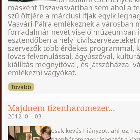
másként Tiszavasváriban sem ahol a te
szülöttjére a márciusi ifjak egyik legna
Vasvári Pálra emlékeznek a városban 
forradalmár nevét viselő múzeumban is
esztendőben a helyi civilszervezeteket
szervezők több érdekes programmal, k
lovas felvonulással, ágyúszóval, kultu
kiállítás megnyitóval, és játszóházzal v
emlékezni vágyókat.
Tovább
Majdnem tizenháromezer…
2012. 01. 03.
Csak kevés hiányzott ahhoz, hog
tizenháromezer látogatót a Va