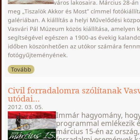
város lakosaira. Március 28-án 
meg „Tiszalök Akkor és Most” címmel fotókiállít
galériában. A kiállítás a helyi Művelődési közpo
Vasvári Pál Múzeum közös kiállítása, amelyen k
segítségével egészen a 1900-as évekig kalando
időben köszönhetően az utókor számára fennm
fotógyűjteményének.
Tovább
Civil forradalomra szólítanak Vasv
utódai…
2012. 03. 05.
Immár hagyomány, hogy
programmal emlékezik év
március 15-én az ország,
forradalmi események ka