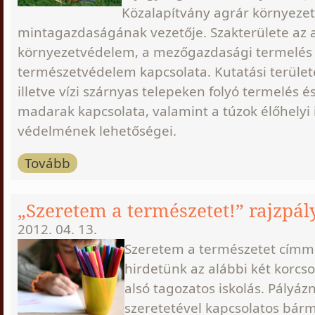
Közalapítvány agrár környeze
mintagazdaságának vezetője. Szakterülete az a
környezetvédelem, a mezőgazdasági termelés 
természetvédelem kapcsolata. Kutatási terület
illetve vízi szárnyas telepeken folyó termelés é
madarak kapcsolata, valamint a túzok élőhelyi 
védelmének lehetőségei.
Tovább
„Szeretem a természetet!” rajzpál
2012. 04. 13.
Szeretem a természetet címme
hirdetünk az alábbi két korcs
alsó tagozatos iskolás. Pályáz
szeretetével kapcsolatos bárm