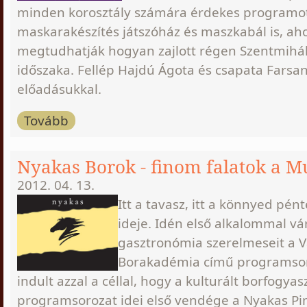
minden korosztály számára érdekes programot
maskarakészítés játszóház és maszkabál is, ah
megtudhatják hogyan zajlott régen Szentmihá
időszaka. Fellép Hajdú Ágota és csapata Farsa
előadásukkal.
Tovább
Nyakas Borok - finom falatok a
2012. 04. 13.
Itt a tavasz, itt a könnyed pén
ideje. Idén első alkalommal vár
gasztronómia szerelmeseit a 
Borakadémia című programsor
indult azzal a céllal, hogy a kulturált borfogyas
programsorozat idei első vendége a Nyakas Pinc