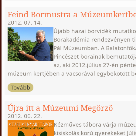
Feind Bormustra a Múzeumkertb
2012. 07. 14.
Újabb hazai borvidék mutatko
Borakadémia rendezvényen tis
Pál Múzeumban. A Balatonfőka
Pincészet borainak bemutatój
az, aki 2012.július 27-én pént
múzeum kertjében a vacsorával egybekötött bo
Tovább
Újra itt a Múzeumi Megőrző
2012. 06. 22.
Kézműves tábora várja múze
kisiskolás korú gyerekeket Júl