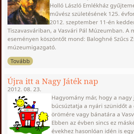
Holló László Emlékház gyűjtem
művész születésének 125. évford
2012. szeptember 11-én kedden
Tiszavasváriban, a Vasvári Pál Múzeumban. A 
eseményen köszöntőt mond: Baloghné Szűcs 
múzeumigazgató.
Tovább
Újra itt a Nagy Játék nap
2012. 08. 23.
Hagyomány már, hogy a nagy 
búcsúztatja a nyári szünidőt 
örömére vagy bánatára a Vasv
Ebben az évben sincs ez máské
évekhez hasonlóan idén is eg