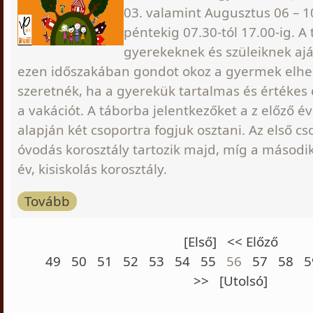
03. valamint Augusztus 06 – 10
péntekig 07.30-tól 17.00-ig. A
gyerekeknek és szüleiknek aján
ezen időszakában gondot okoz a gyermek elhe
szeretnék, ha a gyerekük tartalmas és értékes 
a vakációt. A táborba jelentkezőket a z előző év
alapján két csoportra fogjuk osztani. Az első cs
óvodás korosztály tartozik majd, míg a második
év, kisiskolás korosztály.
Tovább
[Első]
<< Előző
49
50
51
52
53
54
55
56
57
58
5
>>
[Utolsó]