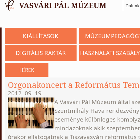
Rólunk
KIÁLLÍTÁSOK
MÚZEUMPEDAGÓG
DIGITÁLIS RAKTÁR
HASZNÁLATI SZABÁLY
HÍREK
Orgonakoncert a Református Te
2012. 09. 19.
A Vasvári Pál Múzeum által sz
Szentmihály Hava rendezvény
eseménye különleges komolyz
mindazoknak akik szeptember
órakor ellátogatnak a Tiszavasvári reformátu