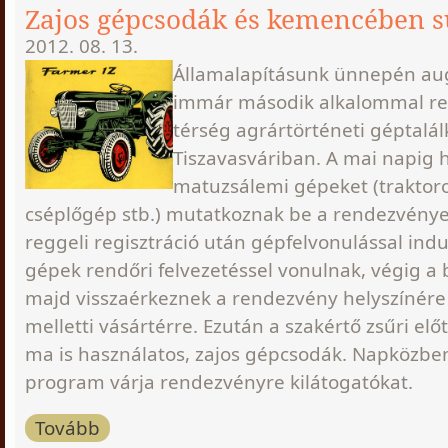
Zajos gépcsodák és kemencében sü
2012. 08. 13.
Államalapításunk ünnepén au
immár második alkalommal re
térség agrártörténeti géptalál
Tiszavasváriban. A mai napig 
matuzsálemi gépeket (traktoro
cséplőgép stb.) mutatkoznak be a rendezvény
reggeli regisztráció után gépfelvonulással ind
gépek rendőri felvezetéssel vonulnak, végig a 
majd visszaérkeznek a rendezvény helyszínér
melletti vásártérre. Ezután a szakértő zsűri el
ma is használatos, zajos gépcsodák. Napközbe
program várja rendezvényre kilátogatókat.
Tovább