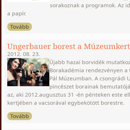
sorakoznak a programok. Az i
a papír.
Tovább
Ungerbauer borest a Múzeumkert
2012. 08. 23.
Újabb hazai borvidék mutatkoz
Borakadémia rendezvényen a ti
Pál Múzeumban. A csongrádi U
pincészet borainak bemutatój
az, aki 2012.augusztus 31 -én pénteken este 
kertjében a vacsorával egybekötött borestre.
Tovább