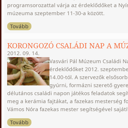
programsorozattal várja az érdeklődőket a Nyí
múzeuma szeptember 11-30-a között.
Tovább
KORONGOZÓ CSALÁDI NAP A M
2012. 09. 14.
Vasvári Pál Múzeum Családi Na
érdeklődőket 2012. szeptemb
14.00-tól. A szervezők elsősor
gyúrni, formázni szerető gyere
délutános családi napon játékos feladatok segí
meg a kerámia fajtákat, a fazekas mesterség fo
Vámos Nóra fazekas mester segítségével sajátít
Tovább