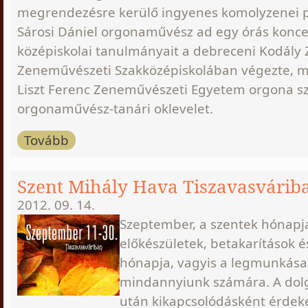
megrendezésre kerülő ingyenes komolyzenei 
Sárosi Dániel orgonaművész ad egy órás koncer
középiskolai tanulmányait a debreceni Kodály 
Zeneművészeti Szakközépiskolában végezte, m
Liszt Ferenc Zeneművészeti Egyetem orgona sz
orgonaművész-tanári oklevelet.
Tovább
Szent Mihály Hava Tiszavasvárib
2012. 09. 14.
Szeptember, a szentek hónapja
előkészületek, betakarítások é
hónapja, vagyis a legmunkása
mindannyiunk számára. A dol
után kikapcsolódásként érdeke