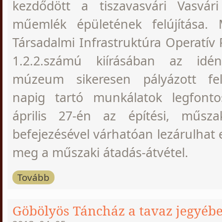
kezdődött a tiszavasvári Vasvá
műemlék épületének felújítása. 
Társadalmi Infrastruktúra Operatív
1.2.2.számú kiírásában az id
múzeum sikeresen pályázott felú
napig tartó munkálatok legfonto
április 27-én az építési, műsza
befejezésével várhatóan lezárulhat 
meg a műszaki átadás-átvétel.
Tovább
Göbölyös Táncház a tavaz jegyéb