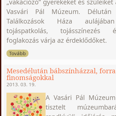
„vakációzó” gyerekeket és szüleiket
Vasvári Pál Múzeum. Délután
Találkozások Háza aulájában 
tojáspatkolás, tojásszínezés
foglakozás várja az érdeklődőket.
Tovább
Mesedélután bábszínházzal, forr
finomságokkal
2013. 03. 19.
A Vasári Pál Múzeum 
tisztelt múzeumbar