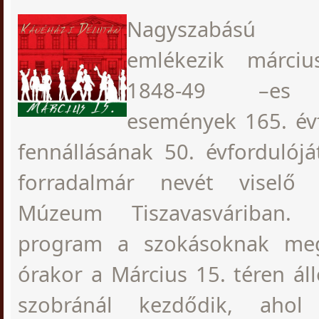
Nagyszabású p
emlékezik márci
1848-49 –es f
események 165. évf
fennállásának 50. évfordulój
forradalmár nevét viselő 
Múzeum Tiszavasváriban. 
program a szokásoknak meg
órakor a Március 15. téren áll
szobránál kezdődik, aho