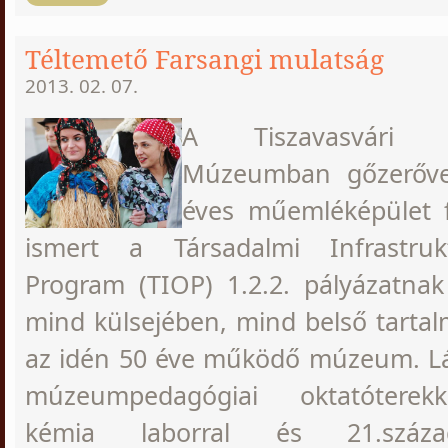
Téltemető Farsangi mulatság
2013. 02. 07.
A Tiszavasvári 
Múzeumban gőzerővel
éves műemléképület fe
ismert a Társadalmi Infrastruk
Program (TIOP) 1.2.2. pályázatna
mind külsejében, mind belső tarta
az idén 50 éve működő múzeum. Lát
múzeumpedagógiai oktatóterekke
kémia laborral és 21.száza