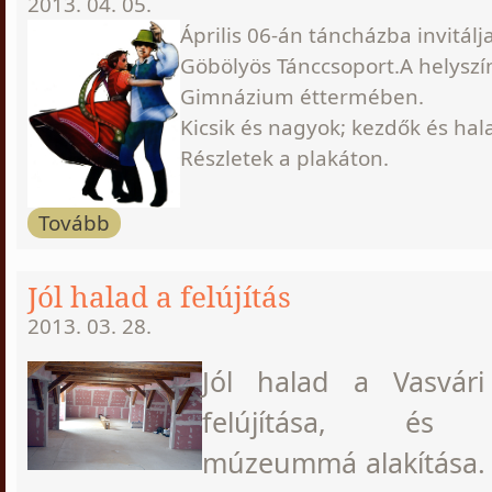
2013. 04. 05.
Április 06-án táncházba invitálj
Göbölyös Tánccsoport.A helyszín
Gimnázium éttermében.
Kicsik és nagyok; kezdők és haladók
Részletek a plakáton.
Tovább
Jól halad a felújítás
2013. 03. 28.
Jól halad a Vasvá
felújítása, és l
múzeummá alakítása. 