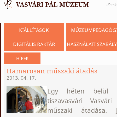
Rólunk
KIÁLLÍTÁSOK
MÚZEUMPEDAGÓG
DIGITÁLIS RAKTÁR
HASZNÁLATI SZABÁLY
HÍREK
Hamarosan műszaki átadás
2013. 04. 17.
Egy héten belül b
tiszavasvári Vasvá
műszaki átadása. J