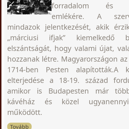
forradalom és sz
emlékére. A szer
mindazok jelentkezését, akik ér
„márciusi ifjak” kiemelkedő 
elszántságát, hogy valami újat, val
hozzanak létre. Magyarországon az
1714-ben Pesten alapították.A k
elterjedése a 18-19. század fordu
amikor is Budapesten már töb
kávéház és közel ugyanennyi
működött.
Tovább