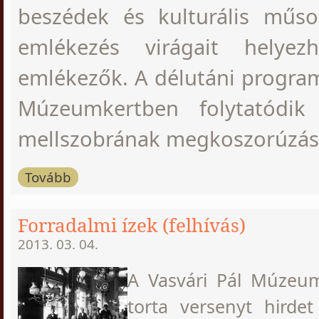
beszédek és kulturális műso
emlékezés virágait helyez
emlékezők. A délutáni progra
Múzeumkertben folytatódik 
mellszobrának megkoszorúzás
Tovább
Forradalmi ízek (felhívás)
2013. 03. 04.
A Vasvári Pál Múzeu
torta versenyt hirdet