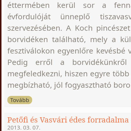
éttermében kerül sor a fenná
évfordulóját ünneplő tiszava
szervezésében. A Koch pincészet
borvidéken található, mely a kü
fesztiválokon egyenlőre kevésbé 
Pedig erről a borvidékünkrő
megfeledkezni, hiszen egyre több 
megbízható, jól fogyasztható boro
Tovább
Petőfi és Vasvári édes forradalma
2013. 03. 07.