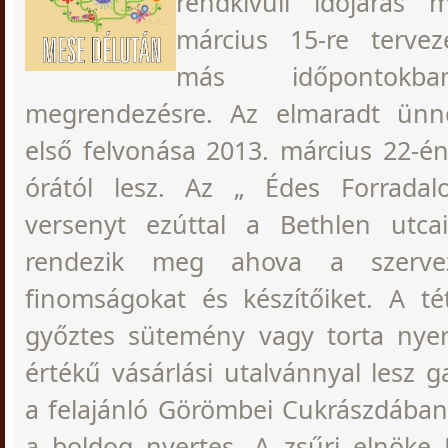
rendkívüli időjárás m
március 15-re terve
más időpontokba
megrendezésre. Az elmaradt ünn
első felvonása 2013. március 22-é
órától lesz. Az „ Édes Forradal
versenyt ezúttal a Bethlen utca
rendezik meg ahova a szerve
finomságokat és készítőiket. A té
győztes sütemény vagy torta nyer
értékű vásárlási utalvánnyal lesz 
a felajánló Görömbei Cukrászdában
a boldog nyertes. A zsűri elnöke