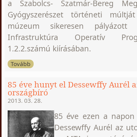
a Szabolcs- Szatmár-Bereg Me
Gyógyszerészet történeti múltjá
múzeum sikeresen pályázott 
Infrastruktúra Operatív Pr
1.2.2.számú kiírásában.
Tovább
85 éve hunyt el Dessewffy Aurél a
országbíró
2013. 03. 28.
85 éve ezen a napon
Dessewffy Aurél az uto