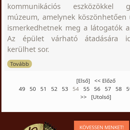
kommunikációs eszközökkel 
múzeum, amelynek köszönhetően 
ismerkedhetnek meg a látogatók a
Az épület várható átadására i
kerülhet sor.
Tovább
[Első]
<< Előző
49
50
51
52
53
54
55
56
57
58
5
>>
[Utolsó]
KÖVESSEN MINKET!