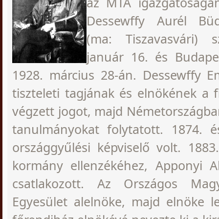
az MTA igazgatóságán
Dessewffy Aurél Büd
(ma: Tiszavasvári) s
január 16. és Budap
1928. március 28-án. Dessewffy E
tiszteleti tagjának és elnökének a 
végzett jogot, majd Németországba
tanulmányokat folytatott. 1874. é
országgyűlési képviselő volt. 1883
kormány ellenzékéhez, Apponyi Al
csatlakozott. Az Országos Mag
Egyesület alelnöke, majd elnöke l