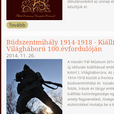
délutánonként az ünnep el
készítjük el.
Tovább
Büdszentmihály 1914-1918 - Kiállít
Világháború 100.évfordulóján
2014. 11. 26.
A Vasvári Pál Múzeum 201
új időszaki kiállítással eml
kitört I. Világháborúra. Az ú
1914-1918 között a frontra
büdszentmihályi és tiszabü
fotók, írások és tárgyi eml
kiállítás különlegessége eg
amely fegyverekkel, lövege
eszközökkel mutatja be a k