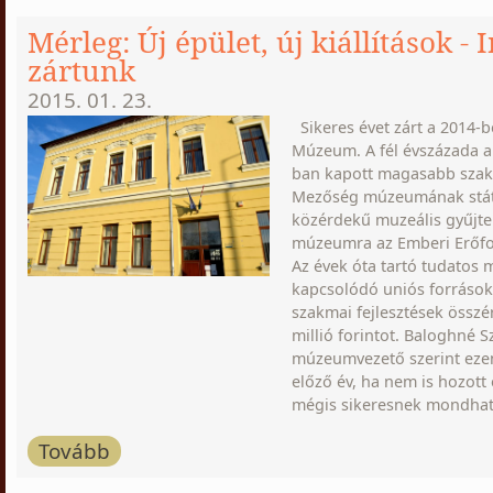
Mérleg: Új épület, új kiállítások -
zártunk
2015. 01. 23.
Sikeres évet zárt a 2014-b
Múzeum. A fél évszázada a
ban kapott magasabb szakm
Mezőség múzeumának státu
közérdekű muzeális gyűjte
múzeumra az Emberi Erőfo
Az évek óta tartó tudatos
kapcsolódó uniós források
szakmai fejlesztések össz
millió forintot. Baloghné 
múzeumvezető szerint eze
előző év, ha nem is hozot
mégis sikeresnek mondhat
Tovább