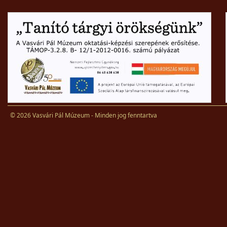
© 2026 Vasvári Pál Múzeum - Minden jog fenntartva