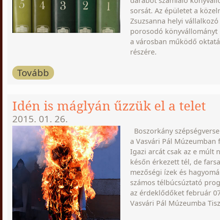
darabot számláló könyváll
sorsát. Az épületet a köze
Zsuzsanna helyi vállalkozó 
porosodó könyvállományt i
a városban működő oktatás
részére.
Tovább
Idén is máglyán űzzük el a telet
2015. 01. 26.
Boszorkány szépségversen
a Vasvári Pál Múzeumban 
Igazi arcát csak az e múl
későn érkezett tél, de farsa
mezőségi ízek és hagyomá
számos télbúcsúztató pro
az érdeklődőket február 0
Vasvári Pál Múzeumba Tisz