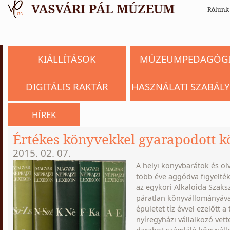
Rólunk
KIÁLLÍTÁSOK
MÚZEUMPEDAGÓG
DIGITÁLIS RAKTÁR
HASZNÁLATI SZABÁLY
HÍREK
Értékes könyvekkel gyarapodott k
2015. 02. 07.
A helyi könyvbarátok és o
több éve aggódva figyelték
az egykori Alkaloida Szaks
páratlan könyvállományával
épületet tíz évvel ezelőtt a
nyíregyházi vállalkozó vet