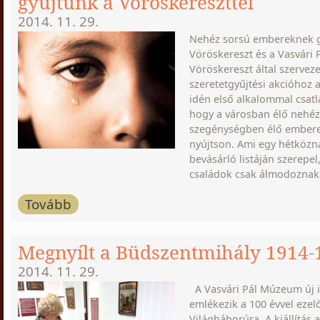
gyűjtünk a Vöröskereszttel
2014. 11. 29.
Nehéz sorsú embereknek g
Vöröskereszt és a Vasvári
Vöröskereszt által szerveze
szeretetgyűjtési akcióhoz
idén első alkalommal csatl
hogy a városban élő nehéz
szegénységben élő embere
nyújtson. Ami egy hétközn
bevásárló listáján szerepel
családok csak álmodoznak
Tovább
Megnyílt a Büdszentmihály 1914-
2014. 11. 29.
A Vasvári Pál Múzeum új id
emlékezik a 100 évvel ezelőt
Világháborúra. A kiállítás 