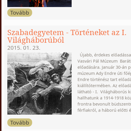
Tovább
Szabadegyetem - Történeket az I.
Világháborúból
2015. 01. 23.
Újabb, érdekes előadással
Vasvári Pál Múzeum Barát
előadására. Január 30-án 
múzeum Ady Endre úti főé
Endre történész tart előadá
kiállítótermében. Az előad
látható - I. Világháborús k
hallhatunk a 1914-1918 kö
frontra bevonult büdszent
férfiakról, a háború előtti 
Tovább