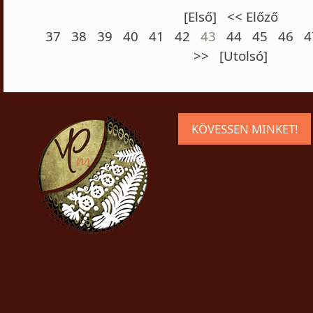
[Első]
<< Előző
37
38
39
40
41
42
43
44
45
46
4
>>
[Utolsó]
KÖVESSEN MINKET!