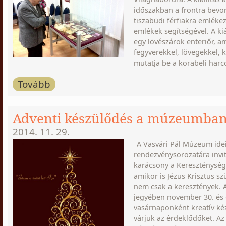
időszakban a frontra bevo
tiszabüdi férfiakra emlékez
emlékek segítségével. A ki
egy lövészárok enteriőr, a
fegyverekkel, lövegekkel, 
mutatja be a korabeli harc
Tovább
Adventi készülődés a múzeumba
2014. 11. 29.
A Vasvári Pál Múzeum idei
rendezvénysorozatára invit
karácsony a Kereszténysé
amikor is Jézus Krisztus s
nem csak a keresztények. 
jegyében november 30. és 
vasárnaponként kreatív ké
várjuk az érdeklődőket. Az