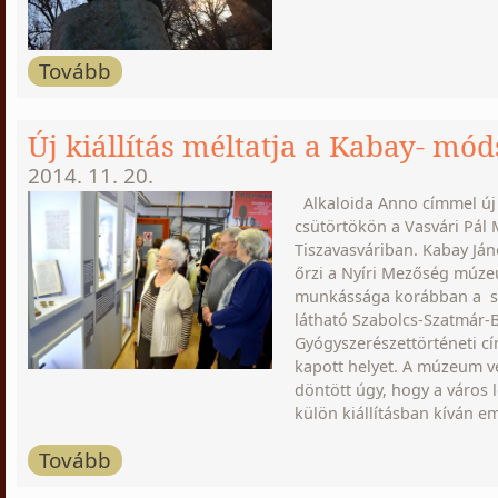
Tovább
Új kiállítás méltatja a Kabay- mód
2014. 11. 20.
Alkaloida Anno címmel új ki
csütörtökön a Vasvári Pá
Tiszavasváriban. Kabay Ján
őrzi a Nyíri Mezőség múzeu
munkássága korábban a s
látható Szabolcs-Szatmár-
Gyógyszerészettörténeti cí
kapott helyet. A múzeum v
döntött úgy, hogy a város
külön kiállításban kíván eml
Tovább