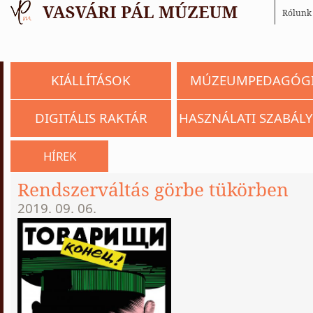
Rólunk
KIÁLLÍTÁSOK
MÚZEUMPEDAGÓG
DIGITÁLIS RAKTÁR
HASZNÁLATI SZABÁLY
HÍREK
Rendszerváltás görbe tükörben
2019. 09. 06.