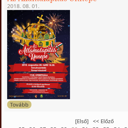
2018. 08. 01.
Tovább
[Első]
<< Előző