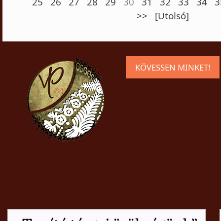
25
26
27
28
29
30
31
32
33
34
3
>>
[Utolsó]
KÖVESSEN MINKET!