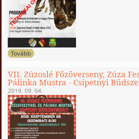
Tovább
VII. Zúzoslé Főzőverseny, Zúza Fes
Pálinka Mustra - Csipetnyi Bűdsz
2019. 09. 04.