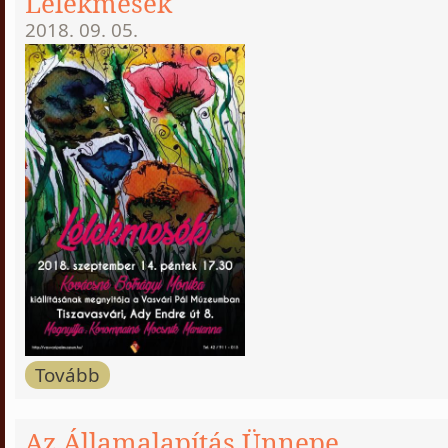
Lélekmesék
2018. 09. 05.
Tovább
Az Államalapítás Ünnepe