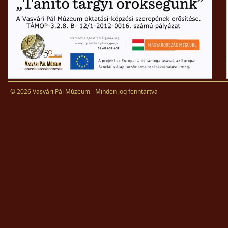
© 2026 Vasvári Pál Múzeum - Minden jog fenntartva