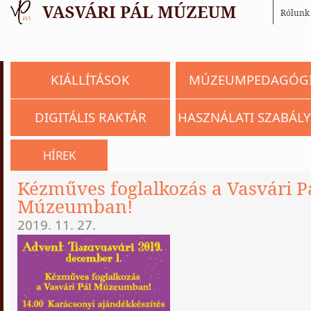
Rólunk
KIÁLLÍTÁSOK
MÚZEUMPEDAGÓG
DIGITÁLIS RAKTÁR
HASZNÁLATI SZABÁLY
HÍREK
Kézműves foglalkozás a Vasvári P
Múzeumban!
2019. 11. 27.