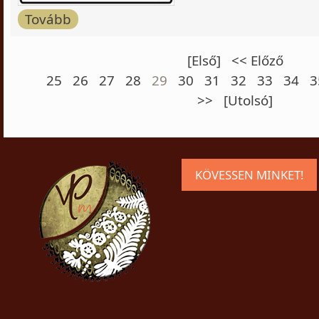
Tovább
[Első]
<< Előző
25
26
27
28
29
30
31
32
33
34
3
>>
[Utolsó]
KÖVESSEN MINKET!