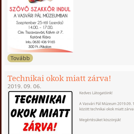
Tovább
Technikai okok miatt zárva!
2019. 09. 06.
Kedves Látogatóink!
A Vasvári Pál Múzeum 2019.09. 1
között technikai okok miatt zárva 
Megértésüket köszönjük!