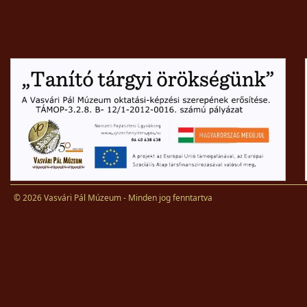
© 2026 Vasvári Pál Múzeum - Minden jog fenntartva