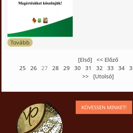
Tovább
[Első]
<< Előző
25
26
27
28
29
30
31
32
33
34
3
>>
[Utolsó]
KÖVESSEN MINKET!