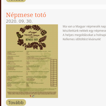
Népmese totó
2020. 09. 30.
Ma van a Magyar népmesék napj
készítettünk nektek egy népmese 
A helyes megoldásokat a holnapi
Kellemes időtöltést kívánunk!
Tovább