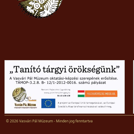
© 2026 Vasvári Pál Múzeum - Minden jog fenntartva