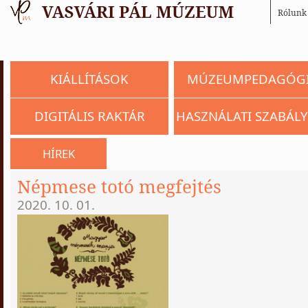
Rólunk
KIÁLLÍTÁSOK
MÚZEUMPEDAGÓG
DIGITÁLIS RAKTÁR
HASZNÁLATI SZABÁLY
HÍREK
Népmese totó megfejtés
2020. 10. 01.