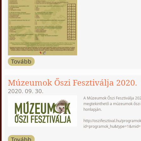
Tovább
Múzeumok Őszi Fesztiválja 2020.
2020. 09. 30.
A Múzeumok Őszi Fesztiválja 20
megtekinthető a múzeumok őszi f
honlapján.
http://oszifesztival.hu/programo
id=programok_hu&type=1&mid=
Tovább