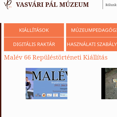
Rólunk
KIÁLLÍTÁSOK
MÚZEUMPEDAGÓG
DIGITÁLIS RAKTÁR
HASZNÁLATI SZABÁLY
Malév 66 Repüléstörténeti Kiállítás