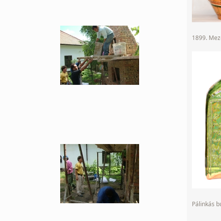
1899. Mező
Pálinkás 