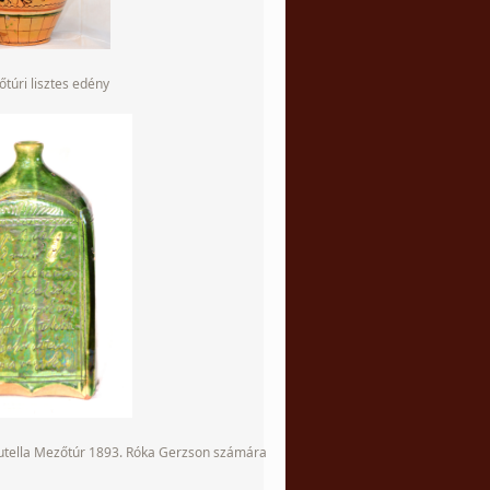
túri lisztes edény
butella Mezőtúr 1893. Róka Gerzson számára