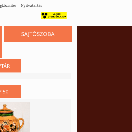
gközelítés
Nyitvatartás
-
SAJTÓSZOBA
PTÁR
P 50