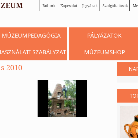
Rólunk
Kapcsolat
Jegyárak
Szolgáltatások
Me
MÚZEUMPEDAGÓGIA
PÁLYÁZATOK
HASZNÁLATI SZABÁLYZAT
MÚZEUMSHOP
s 2010
NA
TO