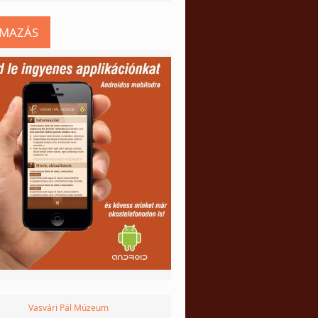
LMAZÁS
Vasvári Pál Múzeum