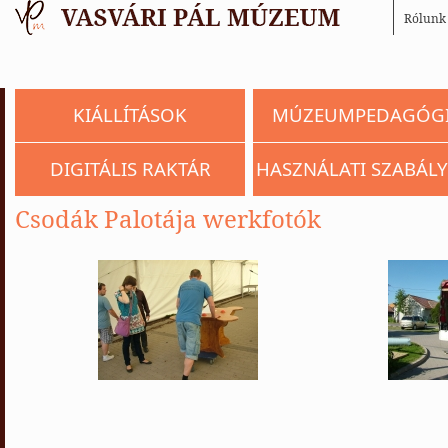
Rólunk
KIÁLLÍTÁSOK
MÚZEUMPEDAGÓG
DIGITÁLIS RAKTÁR
HASZNÁLATI SZABÁLY
Csodák Palotája werkfotók