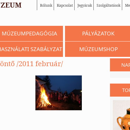
Rólunk
Kapcsolat
Jegyárak
Szolgáltatások
Me
MÚZEUMPEDAGÓGIA
PÁLYÁZATOK
HASZNÁLATI SZABÁLYZAT
MÚZEUMSHOP
öntő /2011 február/
NA
TO