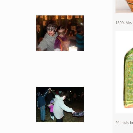
1899. Mező
Pálinkás 