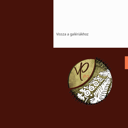
Vissza a galériákhoz