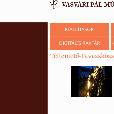
KIÁLLÍTÁSOK
DIGITÁLIS RAKTÁR
Téttemető-Tavaszkösz