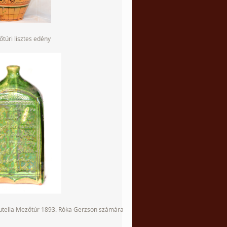
túri lisztes edény
butella Mezőtúr 1893. Róka Gerzson számára