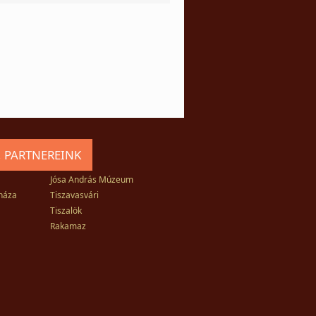
 PARTNEREINK
Jósa András Múzeum
háza
Tiszavasvári
Tiszalök
Rakamaz