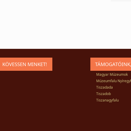
KÖVESSEN MINKET!
TÁMOGATÓINK,
Magyar Múzeumok
Múzeumfalu Nyíregy
Tiszadada
Tiszadob
Tiszanagyfalu