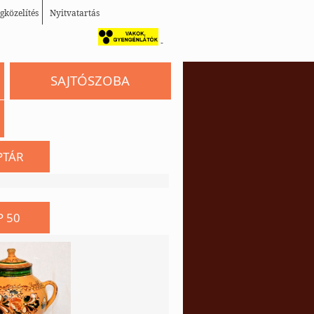
gközelítés
Nyitvatartás
-
SAJTÓSZOBA
PTÁR
P 50