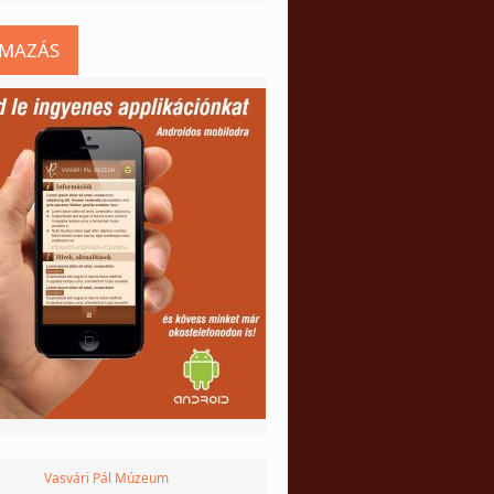
LMAZÁS
Vasvári Pál Múzeum