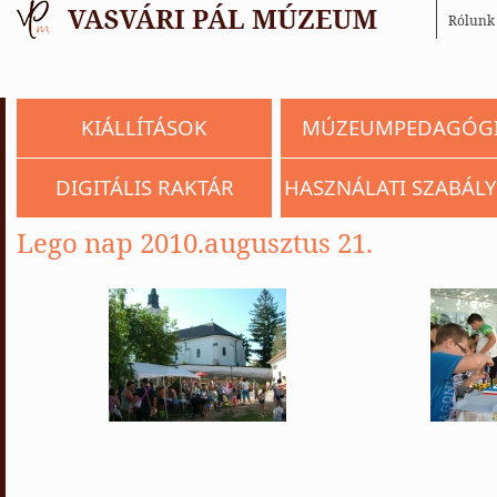
Rólunk
KIÁLLÍTÁSOK
MÚZEUMPEDAGÓG
DIGITÁLIS RAKTÁR
HASZNÁLATI SZABÁLY
Lego nap 2010.augusztus 21.