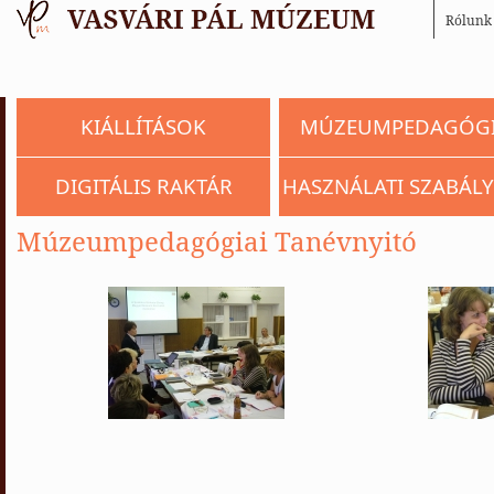
Rólunk
KIÁLLÍTÁSOK
MÚZEUMPEDAGÓG
DIGITÁLIS RAKTÁR
HASZNÁLATI SZABÁLY
Múzeumpedagógiai Tanévnyitó